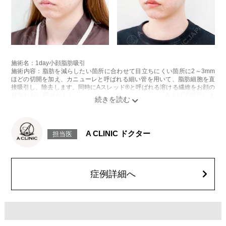
施術名：1day小顔脂肪吸引
施術内容：脂肪を減らしたい箇所に合わせて目立ちにくい箇所に2～3mm
ほどの切開を加え、カニューレと呼ばれる細い管を用いて、脂肪細胞を直
接吸引し、除去します。同時にAスレッド®と呼ばれる溶ける繊維をお顔の
目立たない部分から皮下へ挿入し、皮膚を内側から引き上げて固定しま
す。
施術時間：約30分程
リスク、副作用：赤み、熱感、痛み、しびれ、むくみ、内出血、引き攣れ
感などが術後一時的に生じることがございます。また、稀に貧血、細菌感
A CLINIC ドクター
担当医
染症、左右差、施術箇所の知覚鈍麻、ぼこつき、硬結、瘢痕化、色素沈
着、脂肪塞栓、皮膚のよれ、繊維の突出などを生じることがございます。
費用：通常価格 437,800円(税込)
顔の脂肪吸引箇所の追加 1ヶ所ごと+162,800円(税込)
オプション：笑気麻酔 3,300円(税込)
症例詳細へ