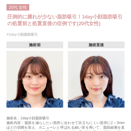
20代
女性
圧倒的に腫れが少ない脂肪吸引！1day小顔脂肪吸引
の処置前と処置直後の症例です(20代女性)
#1day小顔脂肪吸引
施術前
施術直後
施術名：1day小顔脂肪吸引
施術内容：脂肪を減らしたい箇所に合わせて目立ちにくい箇所に2～3mm
ほどの切開を加え、カニューレと呼ばれる細い管を用いて、脂肪細胞を直