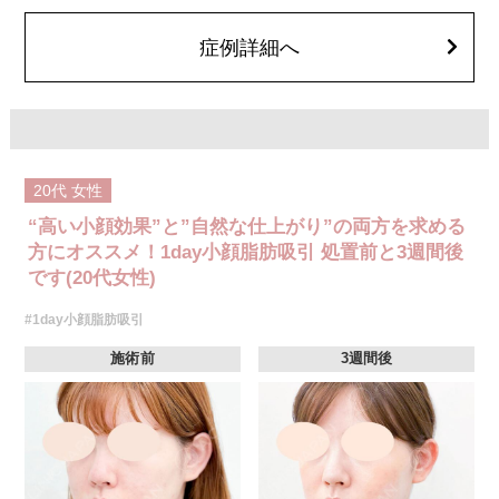
顔の脂肪吸引箇所の追加 1ヶ所ごと+162,800円(税込)
オプション：笑気麻酔 3,300円(税込)
症例詳細へ
20代
女性
“高い小顔効果”と”自然な仕上がり”の両方を求める
方にオススメ！1day小顔脂肪吸引 処置前と3週間後
です(20代女性)
#1day小顔脂肪吸引
施術前
3週間後