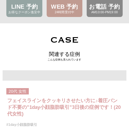
LINE 予約
WEB 予約
お電話 予約
お得なクーポン進呈中
24時間受付中
AM10:00-PM19:00
CASE
関連する症例
こんな症例も見られています
20代
女性
フェイスラインをクッキリさせたい方に♪着圧バン
ド不要の”1day小顔脂肪吸引”3日後の症例です！(20
代女性)
#1day小顔脂肪吸引