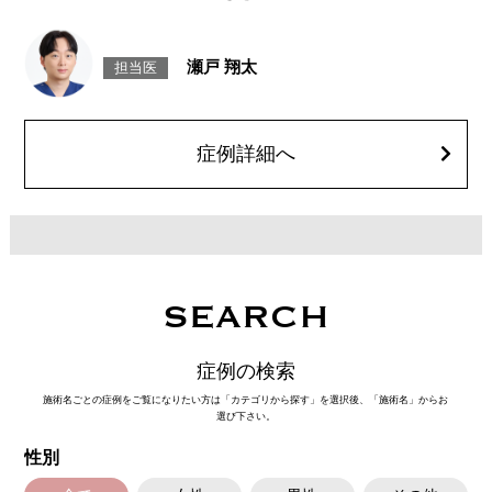
す。
施術時間：約30分程
リスク、副作用：赤み、熱感、痛み、しびれ、むくみ、内出血、引き攣れ
感などが術後一時的に生じることがございます。また、稀に貧血、細菌感
瀬戸 翔太
担当医
染症、左右差、施術箇所の知覚鈍麻、ぼこつき、硬結、瘢痕化、色素沈
着、脂肪塞栓、皮膚のよれ、繊維の突出などを生じることがございます。
費用：通常価格 437,800円(税込)
顔の脂肪吸引箇所の追加 1ヶ所ごと+162,800円(税込)
オプション：笑気麻酔 3,300円(税込)
症例詳細へ
SEARCH
症例の検索
施術名ごとの症例をご覧になりたい方は「カテゴリから探す」を選択後、「施術名」からお
選び下さい。
性別