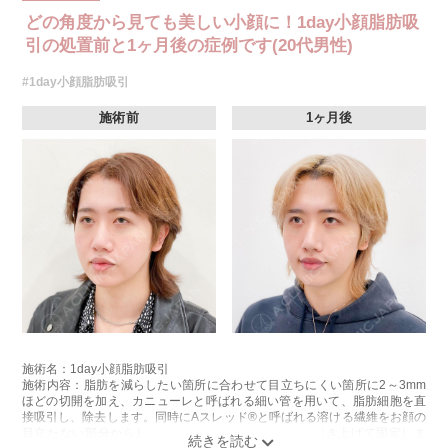
どの角度から見ても美しい小顔に！1day小顔脂肪吸
引の処置前と1ヶ月後の症例です(20代男性)
#1day小顔脂肪吸引
施術前
1ヶ月後
施術名：1day小顔脂肪吸引
施術内容：脂肪を減らしたい箇所に合わせて目立ちにくい箇所に2～3mm
ほどの切開を加え、カニューレと呼ばれる細い管を用いて、脂肪細胞を直
接吸引し、除去します。同時にAスレッド®と呼ばれる溶ける繊維をお顔の
目立たない部分から皮下へ挿入し、皮膚を内側から引き上げて固定しま