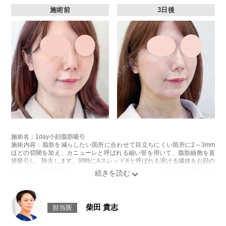
施術前
3日後
施術名：1day小顔脂肪吸引
施術内容：脂肪を減らしたい箇所に合わせて目立ちにくい箇所に2～3mm
ほどの切開を加え、カニューレと呼ばれる細い管を用いて、脂肪細胞を直
接吸引し、除去します。同時にAスレッド®と呼ばれる溶ける繊維をお顔の
目立たない部分から皮下へ挿入し、皮膚を内側から引き上げて固定しま
す。
施術時間：約30分程
リスク、副作用：赤み、熱感、痛み、しびれ、むくみ、内出血、引き攣れ
感などが術後一時的に生じることがございます。また、稀に貧血、細菌感
柴田 貴志
担当医
染症、左右差、施術箇所の知覚鈍麻、ぼこつき、硬結、瘢痕化、色素沈
着、脂肪塞栓、皮膚のよれ、繊維の突出などを生じることがございます。
費用：通常価格 437,800円(税込)