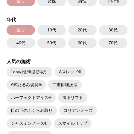
全て
女性
男性
その他
年代
全て
10代
20代
30代
40代
50代
60代
70代
人気の施術
1day小顔®脂肪吸引
Aスレッド®
A式たるみ切開®
二重術埋没法
パーフェクトアイズ®
眉下リフト
目の下のふくらみ取り
コリアンノーズ
ジャスミンノーズ®
スマイルリップ