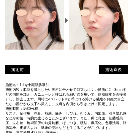
施術前
施
施術前
施術直後
術
施術名：1day小顔脂肪吸引
直
施術内容：脂肪を減らしたい箇所に合わせて目立ちにくい箇所に2～3mmほ
後
どの切開を加え、カニューレと呼ばれる細い管を用いて、脂肪細胞を直接吸
引し、除去します。同時にAスレッド®と呼ばれる溶ける繊維をお顔の目立
たない部分から皮下へ挿入し、皮膚を内側から引き上げて固定します。
施術時間：約30分程
リスク、副作用：赤み、熱感、痛み、しびれ、むくみ、内出血、引き攣れ感
などが術後一時的に生じることがございます。また、稀に貧血、細菌感染
症、左右差、施術箇所の知覚鈍麻、ぼこつき、硬結、瘢痕化、色素沈着、脂
肪塞栓、皮膚のよれ、繊維の突出などを生じることがございます。
費用：通常価格 437,800円(税込)