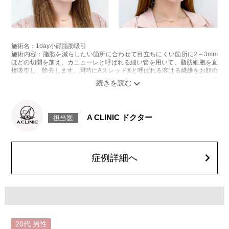
施術名：1day小顔脂肪吸引
施術内容：脂肪を減らしたい箇所に合わせて目立ちにくい箇所に2～3mm
ほどの切開を加え、カニューレと呼ばれる細い管を用いて、脂肪細胞を直
接吸引し、除去します。同時にAスレッド®と呼ばれる溶ける繊維をお顔の
目立たない部分から皮下へ挿入し、皮膚を内側から引き上げて固定しま
す。
施術時間：約30分程
リスク、副作用：赤み、熱感、痛み、しびれ、むくみ、内出血、引き攣れ
感などが術後一時的に生じることがございます。また、稀に貧血、細菌感
A CLINIC ドクター
担当医
染症、左右差、施術箇所の知覚鈍麻、ぼこつき、硬結、瘢痕化、色素沈
着、脂肪塞栓、皮膚のよれ、繊維の突出などを生じることがございます。
費用：通常価格 437,800円(税込)
顔の脂肪吸引箇所の追加 1ヶ所ごと+162,800円(税込)
オプション：笑気麻酔 3,300円(税込)
症例詳細へ
20代
男性