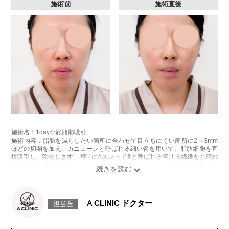
施術前
施術直後
施術名：1day小顔脂肪吸引
施術内容：脂肪を減らしたい箇所に合わせて目立ちにくい箇所に2～3mm
ほどの切開を加え、カニューレと呼ばれる細い管を用いて、脂肪細胞を直
接吸引し、除去します。同時にAスレッド®と呼ばれる溶ける繊維をお顔の
目立たない部分から皮下へ挿入し、皮膚を内側から引き上げて固定しま
す。
施術時間：約30分程
リスク、副作用：赤み、熱感、痛み、しびれ、むくみ、内出血、引き攣れ
感などが術後一時的に生じることがございます。また、稀に貧血、細菌感
A CLINIC ドクター
担当医
染症、左右差、施術箇所の知覚鈍麻、ぼこつき、硬結、瘢痕化、色素沈
着、脂肪塞栓、皮膚のよれ、繊維の突出などを生じることがございます。
費用：通常価格 437,800円(税込)