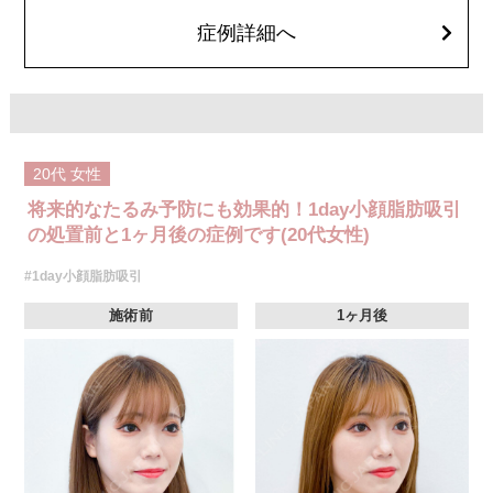
顔の脂肪吸引箇所の追加 1ヶ所ごと+162,800円(税込)
オプション：笑気麻酔 3,300円(税込)
症例詳細へ
20代
女性
将来的なたるみ予防にも効果的！1day小顔脂肪吸引
の処置前と1ヶ月後の症例です(20代女性)
#1day小顔脂肪吸引
施術前
1ヶ月後