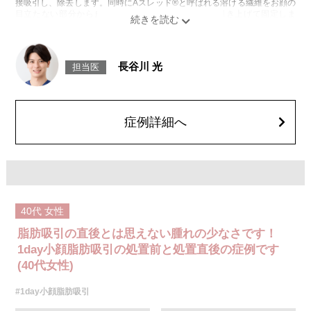
接吸引し、除去します。同時にAスレッド®と呼ばれる溶ける繊維をお顔の
目立たない部分から皮下へ挿入し、皮膚を内側から引き上げて固定しま
す。
施術時間：約30分程
リスク、副作用：赤み、熱感、痛み、しびれ、むくみ、内出血、引き攣れ
感などが術後一時的に生じることがございます。また、稀に貧血、細菌感
長谷川 光
担当医
染症、左右差、施術箇所の知覚鈍麻、ぼこつき、硬結、瘢痕化、色素沈
着、脂肪塞栓、皮膚のよれ、繊維の突出などを生じることがございます。
費用：通常価格 437,800円(税込)
顔の脂肪吸引箇所の追加 1ヶ所ごと+162,800円(税込)
オプション：笑気麻酔 3,300円(税込)
症例詳細へ
40代
女性
脂肪吸引の直後とは思えない腫れの少なさです！
1day小顔脂肪吸引の処置前と処置直後の症例です
(40代女性)
#1day小顔脂肪吸引