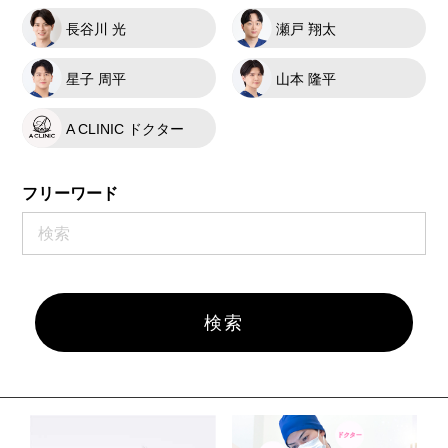
長谷川 光
瀬戸 翔太
星子 周平
山本 隆平
A CLINIC ドクター
フリーワード