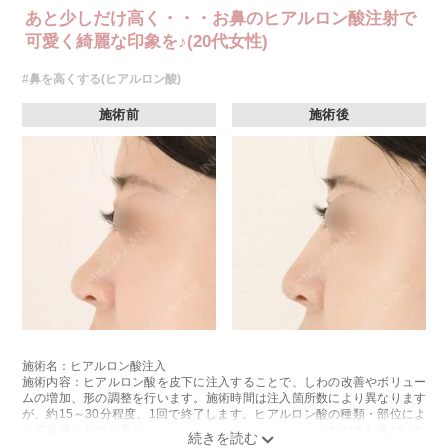
あと少しだけ高く・・・お鼻のヒアルロン酸注射で
可愛く綺麗な印象を♪(20代女性)
#鼻を高くする(ヒアルロン酸)
施術前
施術後
施術名：ヒアルロン酸注入
施術内容：ヒアルロン酸を皮下に注入することで、しわの改善やボリュー
ムの増加、形の調整を行います。施術時間は注入箇所数により異なります
が、約15～30分程度、1回で終了します。ヒアルロン酸の種類・部位によ
って最適なものが異なります。診察時に医師とご相談いただきお選びいた
だけます。