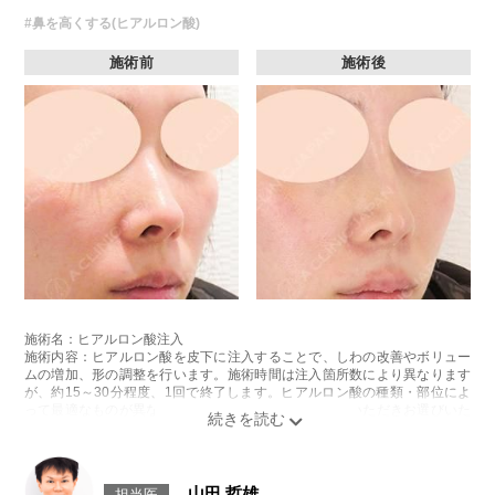
#鼻を高くする(ヒアルロン酸)
施術前
施術後
施術名：ヒアルロン酸注入
施術内容：ヒアルロン酸を皮下に注入することで、しわの改善やボリュー
ムの増加、形の調整を行います。施術時間は注入箇所数により異なります
が、約15～30分程度、1回で終了します。ヒアルロン酸の種類・部位によ
って最適なものが異なります。診察時に医師とご相談いただきお選びいた
だけます。
リスク、副作用：腫れ、赤み、内出血、痛み、突っ張り感などが生じるこ
とがございます。また、稀にアレルギー、細菌感染症、血管閉塞などが生
じることがございます。注入箇所を強く刺激するようなマッサージは1〜2
山田 哲雄