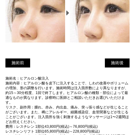
施術前
施
施術前
施術後
術
施術名：ヒアルロン酸注入
後
施術内容：ヒアルロン酸を皮下に注入することで、しわの改善やボリューム
の増加、形の調整を行います。施術時間は注入箇所数により異なりますが、
約15～30分程度、1回で終了します。ヒアルロン酸の種類・部位によって最
適なものが異なります。診察時に医師とご相談いただきお選びいただけま
す。
リスク、副作用：腫れ、赤み、内出血、痛み、突っ張り感などが生じること
がございます。また、稀にアレルギー、細菌感染症、血管閉塞などが生じる
ことがございます。注入箇所を強く刺激するようなマッサージは1〜2週間ほ
どお控えください。
費用：レスチレン 1部位43,800円(税込)～76,800円(税込)
レスチレンリフト 1部位65,800円(税込)～228,800円(税込)