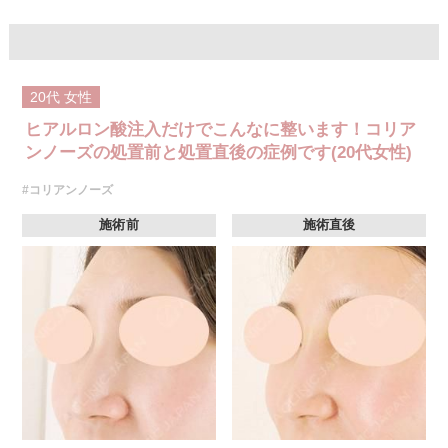
ボリューマ 1部位92,300円(税込)～327,800円(税込)
オプション 表面麻酔 3,300円(税込) 笑気麻酔 3,300円(税込)
※A CLINIC では注入量でお値段は変わりません。
20代
女性
ヒアルロン酸注入だけでこんなに整います！コリア
ンノーズの処置前と処置直後の症例です(20代女性)
#コリアンノーズ
施術前
施術直後