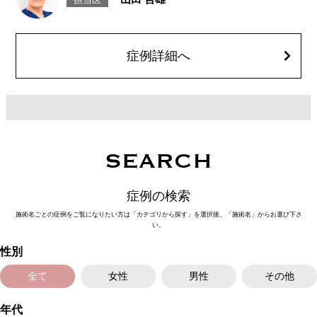
担当医
週間ほどお控えください。
費用：レスチレン 1部位43,800円(税込)～76,800円(税込)
レスチレンリフト 1部位65,800円(税込)～228,800円(税込)
ジュビダームウルトラXC・ジュビダームウルトラ＋XC 1部位98,800円(税
込)～283,800円(税込)
症例詳細へ
クレヴィエルコントア・クレヴィエルプライム 1部位79,100円(税込)～
217,800円(税込)
ボリューマ 1部位92,300円(税込)～327,800円(税込)
オプション 表面麻酔 3,300円(税込) 笑気麻酔 3,300円(税込)
※A CLINIC では注入量でお値段は変わりません。
SEARCH
症例の検索
施術名ごとの症例をご覧になりたい方は「カテゴリから探す」を選択後、「施術名」からお選び下さ
い。
性別
全て
女性
男性
その他
年代