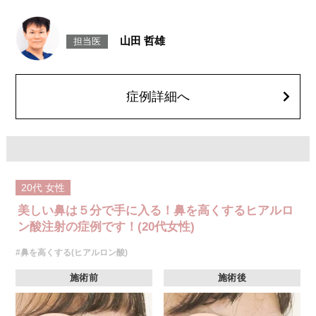
リスク、副作用：腫れ、赤み、内出血、痛み、突っ張り感などが生じるこ
とがございます。また、稀にアレルギー、細菌感染症、血管閉塞などが生
じることがございます。注入箇所を強く刺激するようなマッサージは1〜2
山田 哲雄
担当医
週間ほどお控えください。
費用：レスチレン 1部位43,800円(税込)～76,800円(税込)
レスチレンリフト 1部位65,800円(税込)～228,800円(税込)
ジュビダームウルトラXC・ジュビダームウルトラ＋XC 1部位98,800円(税
込)～283,800円(税込)
症例詳細へ
クレヴィエルコントア・クレヴィエルプライム 1部位79,100円(税込)～
217,800円(税込)
ボリューマ 1部位92,300円(税込)～327,800円(税込)
オプション 表面麻酔 3,300円(税込) 笑気麻酔 3,300円(税込)
※A CLINIC では注入量でお値段は変わりません。
20代
女性
美しい鼻は５分で手に入る！鼻を高くするヒアルロ
ン酸注射の症例です！(20代女性)
#鼻を高くする(ヒアルロン酸)
施術前
施術後