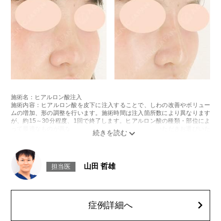
施術名：ヒアルロン酸注入
施術内容：ヒアルロン酸を皮下に注入することで、しわの改善やボリュー
ムの増加、形の調整を行います。施術時間は注入箇所数により異なります
が、約15～30分程度、1回で終了します。ヒアルロン酸の種類・部位によ
って最適なものが異なります。診察時に医師とご相談いただきお選びいた
だけます。
リスク、副作用：腫れ、赤み、内出血、痛み、突っ張り感などが生じるこ
とがございます。また、稀にアレルギー、細菌感染症、血管閉塞などが生
じることがございます。注入箇所を強く刺激するようなマッサージは1〜2
山田 哲雄
担当医
週間ほどお控えください。
費用：レスチレン 1部位43,800円(税込)～76,800円(税込)
レスチレンリフト 1部位65,800円(税込)～228,800円(税込)
ジュビダームウルトラXC・ジュビダームウルトラ＋XC 1部位98,800円(税
込)～283,800円(税込)
症例詳細へ
クレヴィエルコントア・クレヴィエルプライム 1部位79,100円(税込)～
217,800円(税込)