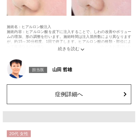
施術名：ヒアルロン酸注入
施術内容：ヒアルロン酸を皮下に注入することで、しわの改善やボリュー
ムの増加、形の調整を行います。施術時間は注入箇所数により異なります
が、約15～30分程度、1回で終了します。ヒアルロン酸の種類・部位によ
って最適なものが異なります。診察時に医師とご相談いただきお選びいた
だけます。
リスク、副作用：腫れ、赤み、内出血、痛み、突っ張り感などが生じるこ
とがございます。また、稀にアレルギー、細菌感染症、血管閉塞などが生
じることがございます。注入箇所を強く刺激するようなマッサージは1〜2
山田 哲雄
担当医
週間ほどお控えください。
費用：レスチレン 1部位43,800円(税込)～76,800円(税込)
レスチレンリフト 1部位65,800円(税込)～228,800円(税込)
ジュビダームウルトラXC・ジュビダームウルトラ＋XC 1部位98,800円(税
込)～283,800円(税込)
症例詳細へ
クレヴィエルコントア・クレヴィエルプライム 1部位79,100円(税込)～
217,800円(税込)
ボリューマ 1部位92,300円(税込)～327,800円(税込)
オプション 表面麻酔 3,300円(税込) 笑気麻酔 3,300円(税込)
※A CLINIC では注入量でお値段は変わりません。
20代
女性