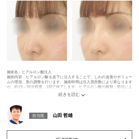
施術名：ヒアルロン酸注入
施術内容：ヒアルロン酸を皮下に注入することで、しわの改善やボリュー
ムの増加、形の調整を行います。施術時間は注入箇所数により異なります
が、約15～30分程度、1回で終了します。ヒアルロン酸の種類・部位によ
って最適なものが異なります。診察時に医師とご相談いただきお選びいた
だけます。
リスク、副作用：腫れ、赤み、内出血、痛み、突っ張り感などが生じるこ
とがございます。また、稀にアレルギー、細菌感染症、血管閉塞などが生
じることがございます。注入箇所を強く刺激するようなマッサージは1〜2
山田 哲雄
担当医
週間ほどお控えください。
費用：レスチレン 1部位43,800円(税込)～76,800円(税込)
レスチレンリフト 1部位65,800円(税込)～228,800円(税込)
ジュビダームウルトラXC・ジュビダームウルトラ＋XC 1部位98,800円(税
込)～283,800円(税込)