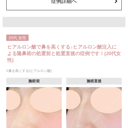
症例詳細へ
クレヴィエルコントア・クレヴィエルプライム 1部位79,100円(税込)～
217,800円(税込)
ボリューマ 1部位92,300円(税込)～327,800円(税込)
オプション 表面麻酔 3,300円(税込) 笑気麻酔 3,300円(税込)
※A CLINIC では注入量でお値段は変わりません。
20代
女性
ヒアルロン酸で鼻を高くする♪ヒアルロン酸注入に
よる隆鼻術の処置前と処置直後の症例です！(20代女
性)
#鼻を高くする(ヒアルロン酸)
施術前
施術直後