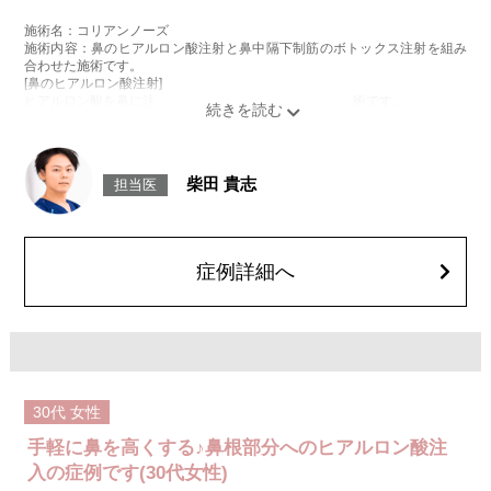
施術名：コリアンノーズ
施術内容：鼻のヒアルロン酸注射と鼻中隔下制筋のボトックス注射を組み
合わせた施術です。
[鼻のヒアルロン酸注射]
ヒアルロン酸を鼻に注入することで、鼻の形を整える施術です。
[鼻中隔下制筋のボトックス注射]
ボツリヌス菌から抽出されるタンパク質を注入し鼻先を下に引っ張る鼻中
隔下制筋の働きを抑えることで、鼻先を上向きにする施術です。
施術時間：約15分程
柴田 貴志
担当医
リスク、副作用：腫れ、赤み、内出血、痛み、突っ張り感などが生じるこ
とがございます。また、稀にアレルギー、細菌感染症、血管閉塞、頭痛な
どが生じることがございます。注入箇所を強く刺激するようなマッサージ
は1〜2週間ほどお控えください。ボトックス注入後は男性は3か月、女性
は2か月避妊して頂くようお願いします。
症例詳細へ
費用：131,800円(税込)
笑気麻酔 3,300円(税込)
30代
女性
手軽に鼻を高くする♪鼻根部分へのヒアルロン酸注
入の症例です(30代女性)