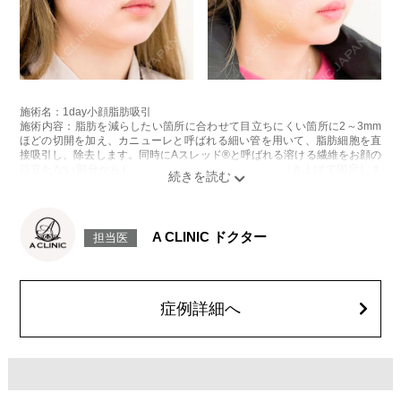
施術名：1day小顔脂肪吸引
施術内容：脂肪を減らしたい箇所に合わせて目立ちにくい箇所に2～3mm
ほどの切開を加え、カニューレと呼ばれる細い管を用いて、脂肪細胞を直
接吸引し、除去します。同時にAスレッド®と呼ばれる溶ける繊維をお顔の
目立たない部分から皮下へ挿入し、皮膚を内側から引き上げて固定しま
す。
施術時間：約30分程
リスク、副作用：赤み、熱感、痛み、しびれ、むくみ、内出血、引き攣れ
感などが術後一時的に生じることがございます。また、稀に貧血、細菌感
A CLINIC ドクター
担当医
染症、左右差、施術箇所の知覚鈍麻、ぼこつき、硬結、瘢痕化、色素沈
着、脂肪塞栓、皮膚のよれ、繊維の突出などを生じることがございます。
費用：通常価格 437,800円(税込)
顔の脂肪吸引箇所の追加 1ヶ所ごと+162,800円(税込)
オプション：笑気麻酔 3,300円(税込)
症例詳細へ