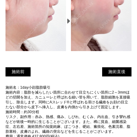
施術前
施
施術前
施術直後
術
施術名：1day小顔脂肪吸引
直
施術内容：脂肪を減らしたい箇所に合わせて目立ちにくい箇所に2～3mmほ
後
どの切開を加え、カニューレと呼ばれる細い管を用いて、脂肪細胞を直接吸
引し、除去します。同時にAスレッド®と呼ばれる溶ける繊維をお顔の目立
たない部分から皮下へ挿入し、皮膚を内側から引き上げて固定します。
施術時間：約30分程
リスク、副作用：赤み、熱感、痛み、しびれ、むくみ、内出血、引き攣れ感
などが術後一時的に生じることがございます。また、稀に貧血、細菌感染
症、左右差、施術箇所の知覚鈍麻、ぼこつき、硬結、瘢痕化、色素沈着、脂
肪塞栓、皮膚のよれ、繊維の突出などを生じることがございます。
費用：通常価格 437,800円(税込)