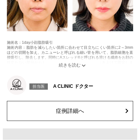
施術名：1day小顔脂肪吸引
施術内容：脂肪を減らしたい箇所に合わせて目立ちにくい箇所に2～3mm
ほどの切開を加え、カニューレと呼ばれる細い管を用いて、脂肪細胞を直
接吸引し、除去します。同時にAスレッド®と呼ばれる溶ける繊維をお顔の
目立たない部分から皮下へ挿入し、皮膚を内側から引き上げて固定しま
す。
施術時間：約30分程
リスク、副作用：赤み、熱感、痛み、しびれ、むくみ、内出血、引き攣れ
感などが術後一時的に生じることがございます。また、稀に貧血、細菌感
A CLINIC ドクター
担当医
染症、左右差、施術箇所の知覚鈍麻、ぼこつき、硬結、瘢痕化、色素沈
着、脂肪塞栓、皮膚のよれ、繊維の突出などを生じることがございます。
費用：通常価格 437,800円(税込)
顔の脂肪吸引箇所の追加 1ヶ所ごと+162,800円(税込)
オプション：笑気麻酔 3,300円(税込)
症例詳細へ