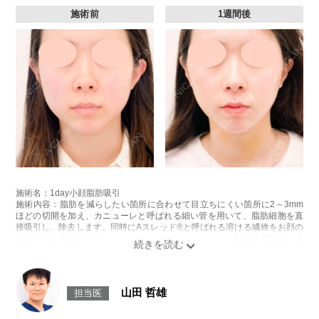
施術前
1週間後
施術名：1day小顔脂肪吸引
施術内容：脂肪を減らしたい箇所に合わせて目立ちにくい箇所に2～3mm
ほどの切開を加え、カニューレと呼ばれる細い管を用いて、脂肪細胞を直
接吸引し、除去します。同時にAスレッド®と呼ばれる溶ける繊維をお顔の
目立たない部分から皮下へ挿入し、皮膚を内側から引き上げて固定しま
す。
施術時間：約30分程
リスク、副作用：赤み、熱感、痛み、しびれ、むくみ、内出血、引き攣れ
感などが術後一時的に生じることがございます。また、稀に貧血、細菌感
山田 哲雄
担当医
染症、左右差、施術箇所の知覚鈍麻、ぼこつき、硬結、瘢痕化、色素沈
着、脂肪塞栓、皮膚のよれ、繊維の突出などを生じることがございます。
費用：通常価格 437,800円(税込)