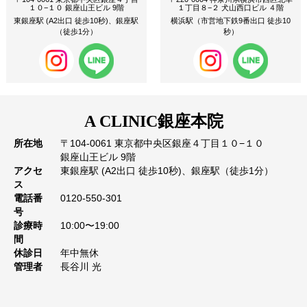
１０−１０ 銀座山王ビル 9階
１丁目８−２ 犬山西口ビル ４階
東銀座駅 (A2出口 徒歩10秒)、銀座駅
横浜駅（市営地下鉄9番出口 徒歩10
（徒歩1分）
秒）
A CLINIC
銀座本院
所在地
〒104-0061 東京都中央区銀座４丁目１０−１０
銀座山王ビル 9階
アクセ
東銀座駅 (A2出口 徒歩10秒)、銀座駅（徒歩1分）
ス
電話番
0120-550-301
号
診療時
10:00〜19:00
間
休診日
年中無休
管理者
長谷川 光