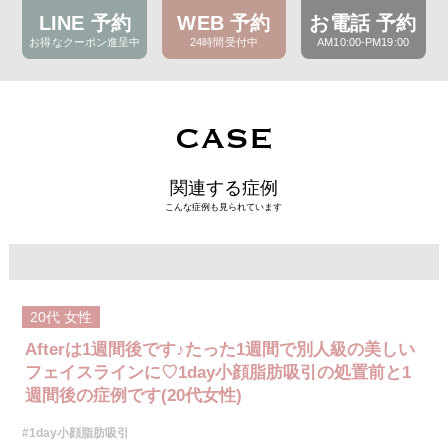
LINE 予約
WEB 予約
お電話 予約
お得なクーポン進呈中
24時間受付中
AM10:00-PM19:00
CASE
関連する症例
こんな症例も見られています
20代
女性
Afterは1週間後です♪たった1週間で別人級の美しい
フェイスラインに♡1day小顔脂肪吸引の処置前と1
週間後の症例です(20代女性)
#1day小顔脂肪吸引