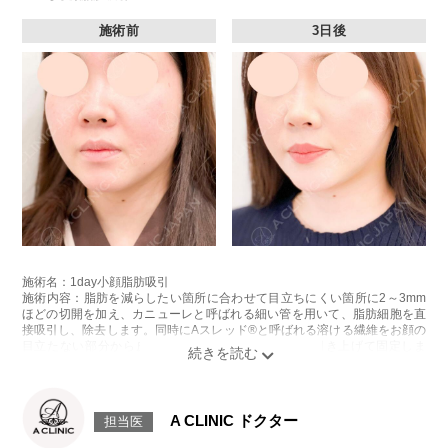
施術前
3日後
施術名：1day小顔脂肪吸引
施術内容：脂肪を減らしたい箇所に合わせて目立ちにくい箇所に2～3mm
ほどの切開を加え、カニューレと呼ばれる細い管を用いて、脂肪細胞を直
接吸引し、除去します。同時にAスレッド®と呼ばれる溶ける繊維をお顔の
目立たない部分から皮下へ挿入し、皮膚を内側から引き上げて固定しま
す。
施術時間：約30分程
リスク、副作用：赤み、熱感、痛み、しびれ、むくみ、内出血、引き攣れ
感などが術後一時的に生じることがございます。また、稀に貧血、細菌感
A CLINIC ドクター
担当医
染症、左右差、施術箇所の知覚鈍麻、ぼこつき、硬結、瘢痕化、色素沈
着、脂肪塞栓、皮膚のよれ、繊維の突出などを生じることがございます。