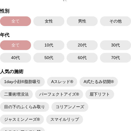
い。
性別
全て
女性
男性
その他
年代
全て
10代
20代
30代
40代
50代
60代
70代
人気の施術
1day小顔®脂肪吸引
Aスレッド®
A式たるみ切開®
二重術埋没法
パーフェクトアイズ®
眉下リフト
目の下のふくらみ取り
コリアンノーズ
ジャスミンノーズ®
スマイルリップ