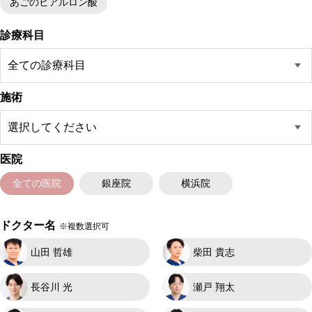
あごのヒアルロン酸
診療科目
施術
医院
全ての医院
銀座院
横浜院
ドクター名
※複数選択可
山田 哲雄
柴田 貴志
長谷川 光
瀬戸 翔太