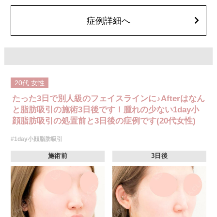
顔の脂肪吸引箇所の追加 1ヶ所ごと+162,800円(税込)
オプション：笑気麻酔 3,300円(税込)
症例詳細へ
20代
女性
たった3日で別人級のフェイスラインに♪Afterはなん
と脂肪吸引の施術3日後です！腫れの少ない1day小
顔脂肪吸引の処置前と3日後の症例です(20代女性)
#1day小顔脂肪吸引
施術前
3日後