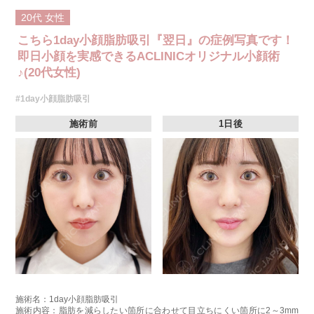
20代
女性
こちら1day小顔脂肪吸引『翌日』の症例写真です！
即日小顔を実感できるACLINICオリジナル小顔術
♪(20代女性)
#1day小顔脂肪吸引
施術前
1日後
施術名：1day小顔脂肪吸引
施術内容：脂肪を減らしたい箇所に合わせて目立ちにくい箇所に2～3mm