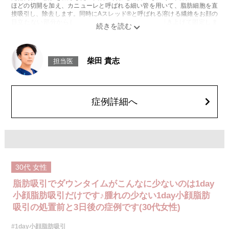
ほどの切開を加え、カニューレと呼ばれる細い管を用いて、脂肪細胞を直
接吸引し、除去します。同時にAスレッド®と呼ばれる溶ける繊維をお顔の
目立たない部分から皮下へ挿入し、皮膚を内側から引き上げて固定しま
す。
施術時間：約30分程
リスク、副作用：赤み、熱感、痛み、しびれ、むくみ、内出血、引き攣れ
感などが術後一時的に生じることがございます。また、稀に貧血、細菌感
柴田 貴志
担当医
染症、左右差、施術箇所の知覚鈍麻、ぼこつき、硬結、瘢痕化、色素沈
着、脂肪塞栓、皮膚のよれ、繊維の突出などを生じることがございます。
費用：通常価格 437,800円(税込)
顔の脂肪吸引箇所の追加 1ヶ所ごと+162,800円(税込)
オプション：笑気麻酔 3,300円(税込)
症例詳細へ
30代
女性
脂肪吸引でダウンタイムがこんなに少ないのは1day
小顔脂肪吸引だけです♪腫れの少ない1day小顔脂肪
吸引の処置前と3日後の症例です(30代女性)
#1day小顔脂肪吸引