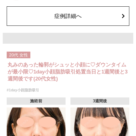
費用：通常価格 437,800円(税込)
顔の脂肪吸引箇所の追加 1ヶ所ごと+162,800円(税込)
オプション：笑気麻酔 3,300円(税込)
症例詳細へ
20代
女性
丸みのあった輪郭がシュッと小顔に♡ダウンタイム
が最小限♡1day小顔脂肪吸引処置当日と1週間後と3
週間後です(20代女性)
#1day小顔脂肪吸引
施術前
3週間後