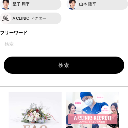
星子 周平
山本 隆平
A CLINIC ドクター
フリーワード