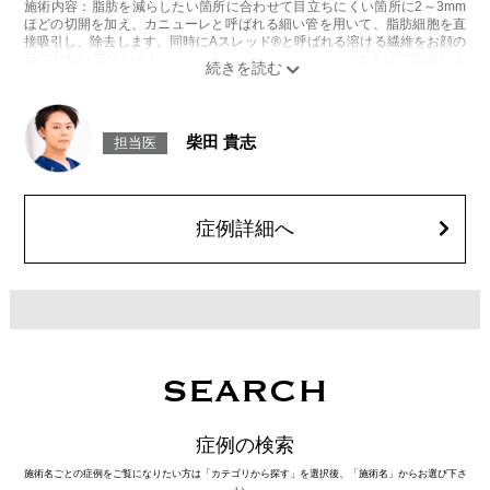
施術内容：脂肪を減らしたい箇所に合わせて目立ちにくい箇所に2～3mm
ほどの切開を加え、カニューレと呼ばれる細い管を用いて、脂肪細胞を直
接吸引し、除去します。同時にAスレッド®と呼ばれる溶ける繊維をお顔の
目立たない部分から皮下へ挿入し、皮膚を内側から引き上げて固定しま
す。
施術時間：約30分程
リスク、副作用：赤み、熱感、痛み、しびれ、むくみ、内出血、引き攣れ
感などが術後一時的に生じることがございます。また、稀に貧血、細菌感
柴田 貴志
担当医
染症、左右差、施術箇所の知覚鈍麻、ぼこつき、硬結、瘢痕化、色素沈
着、脂肪塞栓、皮膚のよれ、繊維の突出などを生じることがございます。
費用：通常価格 437,800円(税込)
顔の脂肪吸引箇所の追加 1ヶ所ごと+162,800円(税込)
オプション：笑気麻酔 3,300円(税込)
症例詳細へ
SEARCH
症例の検索
施術名ごとの症例をご覧になりたい方は「カテゴリから探す」を選択後、「施術名」からお選び下さ