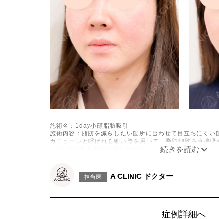
施術名：1day小顔脂肪吸引
施術内容：脂肪を減らしたい箇所に合わせて目立ちにくい箇
カニューレと呼ばれる細い管を用いて、脂肪細胞を直接吸
ド®と呼ばれる溶ける繊維をお顔の目立たない部分から皮
げて固定します。
施術時間：約30分程
リスク、副作用：赤み、熱感、痛み、しびれ、むくみ、内
A CLINIC ドクター
担当医
に生じることがございます。また、稀に貧血、細菌感染症
こつき、硬結、瘢痕化、色素沈着、脂肪塞栓、皮膚のよれ
ざいます。
費用：通常価格 437,800円(税込)
顔の脂肪吸引箇所の追加 1ヶ所ごと+162,800円(税込)
症例詳細へ