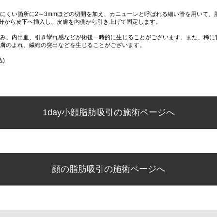
にくい箇所に2～3mmほどの切開を加え、カニューレと呼ばれる細い管を用いて、
分から皮下へ挿入し、皮膚を内側から引き上げて固定します。
み、内出血、引き攣れ感などが術後一時的に生じることがございます。また、稀に
膚のよれ、繊維の突出などを生じることがございます。
込)
1day小顔脂肪吸引の施術ページへ
顔の脂肪吸引の施術ページへ