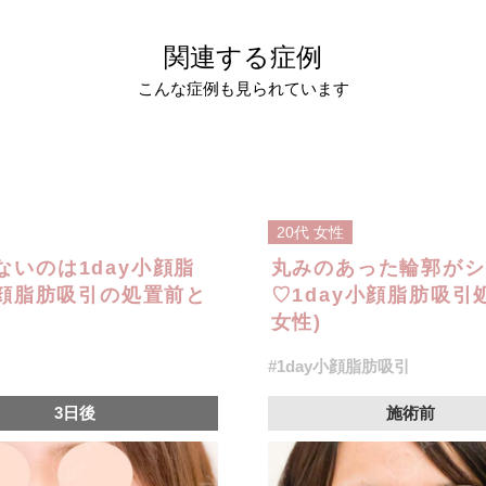
関連する症例
こんな症例も見られています
20代
女性
いのは1day小顔脂
丸みのあった輪郭がシ
小顔脂肪吸引の処置前と
♡1day小顔脂肪吸引
女性)
#1day小顔脂肪吸引
3日後
施術前