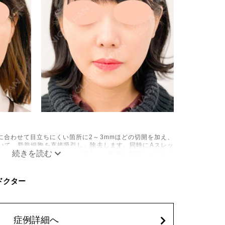
に合わせて目立ちにくい箇所に2～3mmほどの切開を加え、
いて、脂肪細胞を直接吸引し、除去します。同時にAスレッ
の目立たない部分から皮下へ挿入し、皮膚を内側から引き上
み、しびれ、むくみ、内出血、引き攣れ感などが術後一時的
C ドクター
、稀に貧血、細菌感染症、左右差、施術箇所の知覚鈍麻、ぼ
、脂肪塞栓、皮膚のよれ、繊維の突出などを生じることがご
62,800円(税込)
症例詳細へ