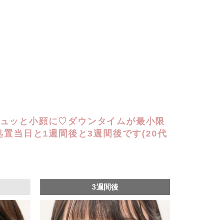
ュッと小顔に♡ダウンタイムが最小限
処置当日と1週間後と3週間後です(20代
3週間後