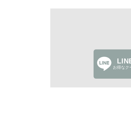
LI
お得なク