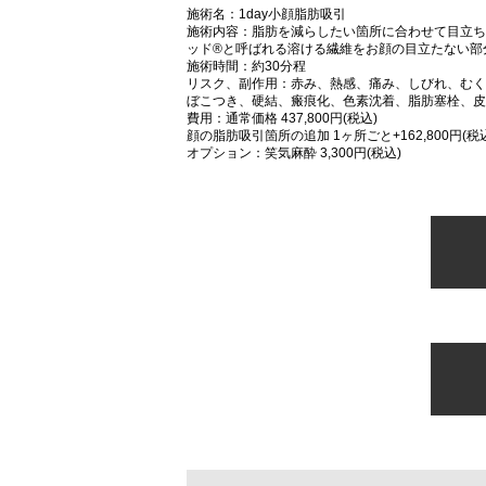
施術名：1day小顔脂肪吸引
施術内容：脂肪を減らしたい箇所に合わせて目立ち
ッド®と呼ばれる溶ける繊維をお顔の目立たない部
施術時間：約30分程
リスク、副作用：赤み、熱感、痛み、しびれ、むく
ぼこつき、硬結、瘢痕化、色素沈着、脂肪塞栓、皮
費用：通常価格 437,800円(税込)
顔の脂肪吸引箇所の追加 1ヶ所ごと+162,800円(税
オプション：笑気麻酔 3,300円(税込)