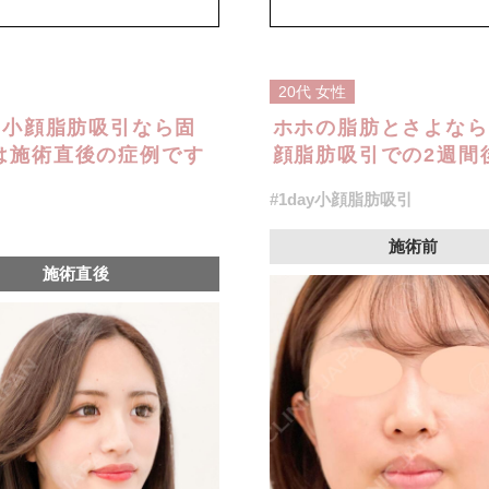
オプション：笑気麻酔 3,300円(税
20代
女性
y小顔脂肪吸引なら固
ホホの脂肪とさよなら
は施術直後の症例です
顔脂肪吸引での2週間後
#1day小顔脂肪吸引
施術前
施術直後