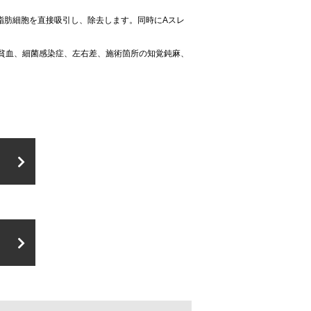
脂肪細胞を直接吸引し、除去します。同時にAスレ
貧血、細菌感染症、左右差、施術箇所の知覚鈍麻、