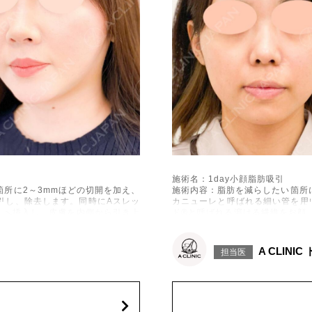
施術名：1day小顔脂肪吸引
所に2～3mmほどの切開を加え、
施術内容：脂肪を減らしたい箇所
引し、除去します。同時にAスレッ
カニューレと呼ばれる細い管を用
下へ挿入し、皮膚を内側から引き上
ド®と呼ばれる溶ける繊維をお顔
げて固定します。
施術時間：約30分程
出血、引き攣れ感などが術後一時的
リスク、副作用：赤み、熱感、痛
A CLINI
担当医
、左右差、施術箇所の知覚鈍麻、ぼ
に生じることがございます。また
、繊維の突出などを生じることがご
こつき、硬結、瘢痕化、色素沈着
ざいます。
費用：通常価格 437,800円(税込)
顔の脂肪吸引箇所の追加 1ヶ所ごと+1