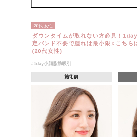
オプション：笑気麻酔 3,300円(税込)
20代
女性
ダウンタイムが取れない方必見！1da
定バンド不要で腫れは最小限♫こちら
(20代女性)
#1day小顔脂肪吸引
施術前