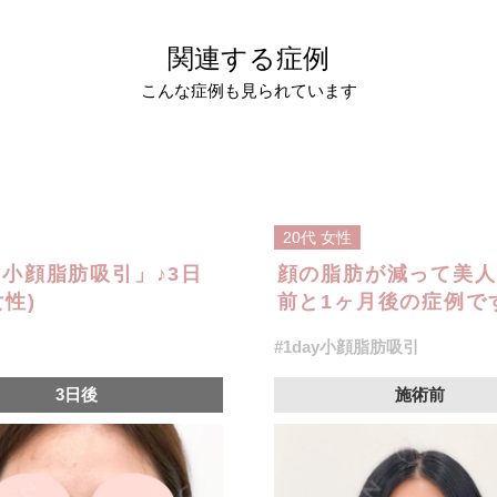
関連する症例
こんな症例も見られています
20代
女性
y小顔脂肪吸引」♪3日
顔の脂肪が減って美人
性)
前と1ヶ月後の症例です
#1day小顔脂肪吸引
3日後
施術前