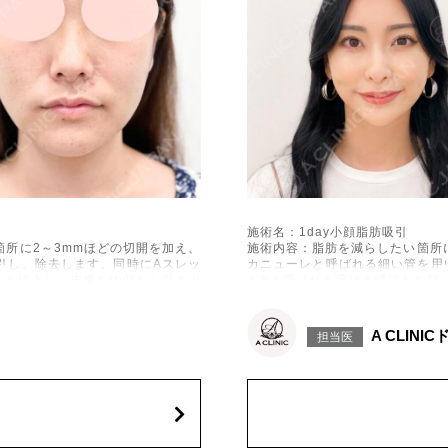
施術名：1day小顔脂肪吸引
所に2～3mmほどの切開を加え、
施術内容：脂肪を減らしたい箇所
引し、除去します。同時にAスレッ
カニューレと呼ばれる細い管を用
下へ挿入し、皮膚を内側から引き上
ド®と呼ばれる溶ける繊維をお顔
げて固定します。
施術時間：約30分程
出血、引き攣れ感などが術後一時的
リスク、副作用：赤み、熱感、痛
A CLINI
担当医
、左右差、施術箇所の知覚鈍麻、ぼ
に生じることがございます。また
、繊維の突出などを生じることがご
こつき、硬結、瘢痕化、色素沈着
ざいます。
費用：通常価格 437,800円(税込)
顔の脂肪吸引箇所の追加 1ヶ所ごと+1
オプション：笑気麻酔 3,300円(税