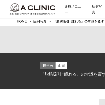
診療メニュ
症例写
ー
真
HOME
症例写真
『脂肪吸引=腫れる』の常識を覆す！A
担当医
山田
『脂肪吸引=腫れる』の常識を覆す！