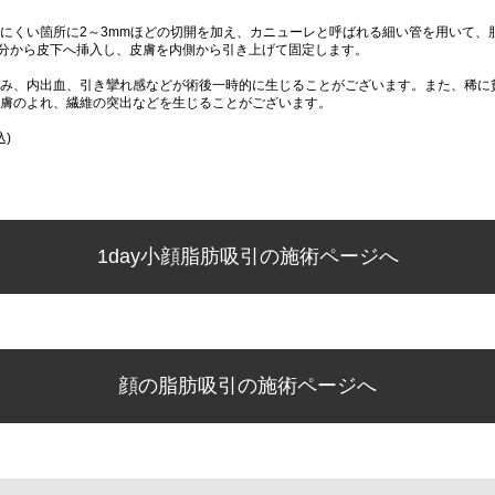
にくい箇所に2～3mmほどの切開を加え、カニューレと呼ばれる細い管を用いて、
分から皮下へ挿入し、皮膚を内側から引き上げて固定します。
み、内出血、引き攣れ感などが術後一時的に生じることがございます。また、稀に
膚のよれ、繊維の突出などを生じることがございます。
込)
1day小顔脂肪吸引の施術ページへ
顔の脂肪吸引の施術ページへ