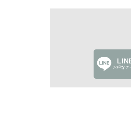
LI
お得なク