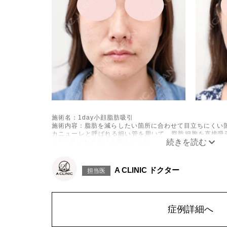
施術名：1day小顔脂肪吸引
施術内容：脂肪を減らしたい箇所に合わせて目立ちにくい箇
カニューレと呼ばれる細い管を用いて、脂肪細胞を直接吸
ド®と呼ばれる溶ける繊維をお顔の目立たない部分から皮
げて固定します。
施術時間：約30分程
リスク、副作用：赤み、熱感、痛み、しびれ、むくみ、内
A CLINIC ドクター
担当医
に生じることがございます。また、稀に貧血、細菌感染症
こつき、硬結、瘢痕化、色素沈着、脂肪塞栓、皮膚のよれ
ざいます。
費用：通常価格 437,800円(税込)
顔の脂肪吸引箇所の追加 1ヶ所ごと+162,800円(税込)
症例詳細へ
オプション：笑気麻酔 3,300円(税込)