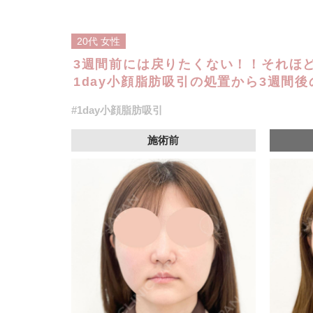
20代
女性
3週間前には戻りたくない！！それほ
1day小顔脂肪吸引の処置から3週間後
#1day小顔脂肪吸引
施術前