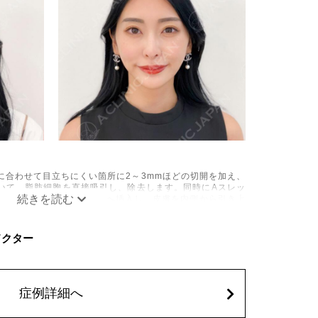
に合わせて目立ちにくい箇所に2～3mmほどの切開を加え、
いて、脂肪細胞を直接吸引し、除去します。同時にAスレッ
の目立たない部分から皮下へ挿入し、皮膚を内側から引き上
み、しびれ、むくみ、内出血、引き攣れ感などが術後一時的
Cドクター
、稀に貧血、細菌感染症、左右差、施術箇所の知覚鈍麻、ぼ
、脂肪塞栓、皮膚のよれ、繊維の突出などを生じることがご
62,800円(税込)
症例詳細へ
込)