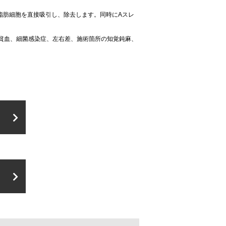
脂肪細胞を直接吸引し、除去します。同時にAスレ
貧血、細菌感染症、左右差、施術箇所の知覚鈍麻、