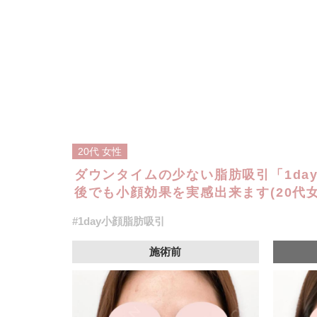
20代
女性
ダウンタイムの少ない脂肪吸引「1da
後でも小顔効果を実感出来ます(20代女
#1day小顔脂肪吸引
施術前