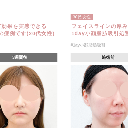
30代
女性
ど効果を実感できる
フェイスラインの厚み
の症例です(20代女性)
1day小顔脂肪吸引処
#1ay小顔脂肪吸引
3週間後
施術前