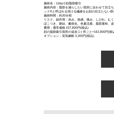
施術名：1day小顔脂肪吸引
施術内容：脂肪を減らしたい箇所に合わせて目立ち
ッド®と呼ばれる溶ける繊維をお顔の目立たない部
施術時間：約30分程
リスク、副作用：赤み、熱感、痛み、しびれ、むく
ぼこつき、硬結、瘢痕化、色素沈着、脂肪塞栓、皮
費用：通常価格 437,800円(税込)
顔の脂肪吸引箇所の追加 1ヶ所ごと+162,800円(税
オプション：笑気麻酔 3,300円(税込)