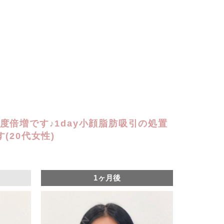
度倍増です♪1day小顔脂肪吸引の処置
(20代女性)
1ヶ月後