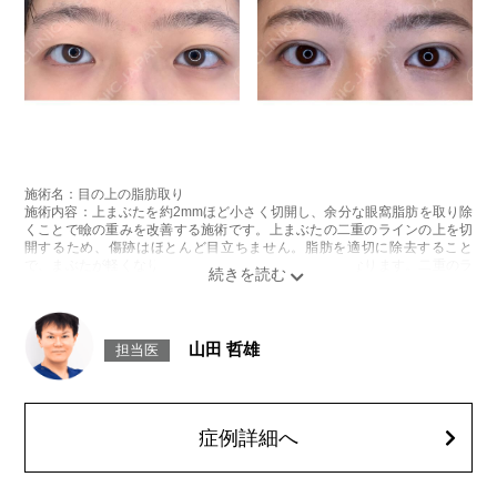
施術名：目の上の脂肪取り
施術内容：上まぶたを約2mmほど小さく切開し、余分な眼窩脂肪を取り除
くことで瞼の重みを改善する施術です。上まぶたの二重のラインの上を切
開するため、傷跡はほとんど目立ちません。脂肪を適切に除去すること
で、まぶたが軽くなり、目元がすっきりとした印象になります。二重のラ
インもよりくっきりと出やすくなるため、眠たそうな目元や重たいまぶた
にお悩みの方に適した施術です。
施術時間：約15分程
リスク、副作用：腫れ、内出血、疼痛などが術後一時的に生じることがご
山田 哲雄
担当医
ざいます。また、稀に細菌感染症、左右差、肥厚性瘢痕、創部陥凹などが
生じることがございます。
費用：118,800円(税込)〜173,800円(税込)
オプション：笑気麻酔 3,300円(税込)
症例詳細へ
施術名：二重術埋没法
施術内容：医療用の細い縫合糸を使用し、皮膚から瞼板にかけて糸を通し
て結紮（けっさつ）し、皮下に糸を埋没させることで、くっきりとした二
重ラインを形成する施術です。メスを使用しないため、腫れや内出血など