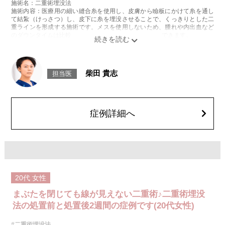
施術名：二重術埋没法
施術内容：医療用の細い縫合糸を使用し、皮膚から瞼板にかけて糸を通し
て結紮（けっさつ）し、皮下に糸を埋没させることで、くっきりとした二
重ラインを形成する施術です。メスを使用しないため、腫れや内出血など
のダウンタイムは比較的少なく、自然な仕上がりが期待できます。
施術時間：約15〜20分程
リスク、副作用：腫れ、内出血、疼痛、目がごろごろする違和感などが術
後一時的に生じることがございます。これらの症状は通常数日〜1週間ほど
で落ち着いていきますが、個人差があります。また、稀に細菌感染症、左
柴田 貴志
担当医
右差、重瞼ラインの消失・乱れ、縫合糸の露出、結膜腫脹などが生じるこ
とがございます。
費用：スタンダード 2箇所107,800円(税込)〜6箇所239,800円(税込)
アドバンス 2箇所217,800円(税込)～6箇所349,800円(税込)
アペックス シングル437,800円(税込)～ダブル657,800円(税込)
症例詳細へ
シークレットアイズシングル712,800円(税込)〜ダブル877,800円(税込)
オプション：笑気麻酔 3,300円(税込)
20代
女性
まぶたを閉じても線が見えない二重術♪二重術埋没
法の処置前と処置後2週間の症例です(20代女性)
#二重術埋没法