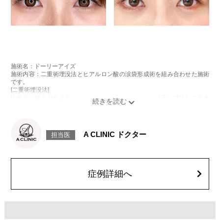
施術名：ドーリーアイズ
施術内容：二重術埋没法とヒアルロン酸の涙袋形成術を組み合わせた施術
です。
[二重術埋没法]
医療用の縫合糸を皮膚から瞼板に通し、結紮した糸を皮下へ埋没し二重ま
ぶたを形成する施術です。
[ヒアルロン酸の涙袋形成術]
目の下にヒアルロン酸を注入することで涙袋を形成する施術です。
施術時間：約15～20分程
A CLINIC ドクター
担当医
リスク、副作用：腫れ、内出血、疼痛、目がごろごろする違和感などが術
後一時的に生じることがございます。また、稀に細菌感染症、左右差、重
瞼ラインの消失・乱れ、縫合糸の露出、結膜腫脹、アレルギー、細菌感染
症、血管閉塞などが生じることがございます。注入箇所を強く刺激するよ
うなマッサージは1〜2週間ほどお控えください。
症例詳細へ
費用：モニター価格54,800円(税込)
オプション：笑気麻酔 3,300円(税込)
施術名：パーフェクトアイズ
施術内容：たれ目形成術クイック法と目尻切開法を組み合わせ、優しく大
きな印象の目元を目指す施術です。