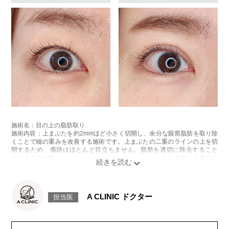
施術名：目の上の脂肪取り
施術内容：上まぶたを約2mmほど小さく切開し、余分な眼窩脂肪を取り除
くことで瞼の重みを改善する施術です。上まぶたの二重のラインの上を切
開するため、傷跡はほとんど目立ちません。脂肪を適切に除去すること
で、まぶたが軽くなり、目元がすっきりとした印象になります。二重のラ
インもよりくっきりと出やすくなるため、眠たそうな目元や重たいまぶた
にお悩みの方に適した施術です。
施術時間：約15分程
リスク、副作用：腫れ、内出血、疼痛などが術後一時的に生じることがご
A CLINIC ドクター
担当医
ざいます。また、稀に細菌感染症、左右差、肥厚性瘢痕、創部陥凹などが
生じることがございます。
費用：118,800円(税込)〜173,800円(税込)
オプション：笑気麻酔 3,300円(税込)