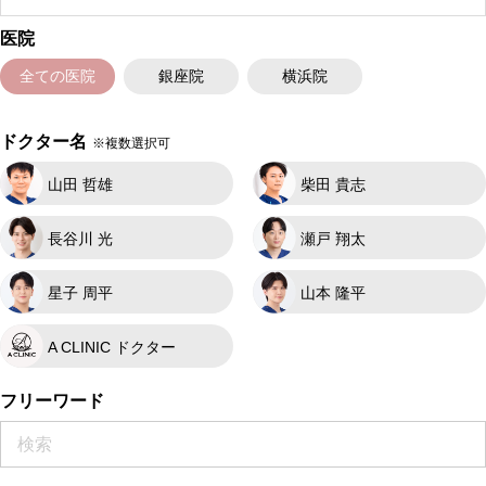
医院
全ての医院
銀座院
横浜院
ドクター名
※複数選択可
山田 哲雄
柴田 貴志
長谷川 光
瀬戸 翔太
星子 周平
山本 隆平
A CLINIC ドクター
フリーワード