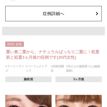
費用：スタンダード 2箇所107,800円(税込)〜6箇所239,800円(税込)
アドバンス 2箇所217,800円(税込)～6箇所349,800円(税込)
アペックス シングル437,800円(税込)～ダブル657,800円(税込)
症例詳細へ
シークレットアイズシングル712,800円(税込)〜ダブル877,800円(税込)
オプション：笑気麻酔 3,300円(税込)
20代
女性
重い奥二重から、ナチュラルぱっちり二重に！処置
前と処置3ヵ月後の症例です(20代女性)
#ドーリーアイ
#パーフェクトア
#目頭切開
#目の上の脂肪取り(上瞼脱
ズ
イズ
法
脂術)
施術前
3ヶ月後