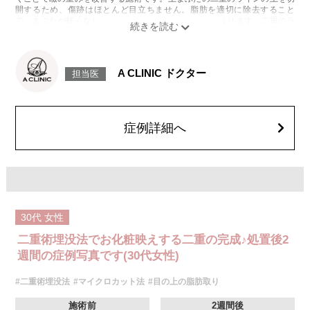
オプション：笑気麻酔 3,300円(税込)
開するため、傷跡はほとんど目立ちません。脂肪を適切に除去すること
で、まぶたが軽くなり、目元がすっきりとした印象になります。二重のラ
施術名：目の上の脂肪取り
インもよりくっきりと出やすくなるため、眠たそうな目元や重たいまぶた
施術内容：上まぶたを約2mmほど小さく切開し、余分な眼窩脂肪を取り除
にお悩みの方に適した施術です。
くことで瞼の重みを改善する施術です。上まぶたの二重のラインの上を切
施術時間：約15分程
開するため、傷跡はほとんど目立ちません。脂肪を適切に除去すること
リスク、副作用：腫れ、内出血、疼痛などが術後一時的に生じることがご
で、まぶたが軽くなり、目元がすっきりとした印象になります。二重のラ
A CLINIC ドクター
担当医
ざいます。また、稀に細菌感染症、左右差、肥厚性瘢痕、創部陥凹などが
インもよりくっきりと出やすくなるため、眠たそうな目元や重たいまぶた
生じることがございます。
にお悩みの方に適した施術です。
費用：118,800円(税込)〜173,800円(税込)
施術時間：約15分程
オプション：笑気麻酔 3,300円(税込)
リスク、副作用：腫れ、内出血、疼痛などが術後一時的に生じることがご
症例詳細へ
ざいます。また、稀に細菌感染症、左右差、肥厚性瘢痕、創部陥凹などが
施術名：二重術埋没法
生じることがございます。
施術内容：医療用の細い縫合糸を使用し、皮膚から瞼板にかけて糸を通し
費用：118,800円(税込)〜173,800円(税込)
て結紮（けっさつ）し、皮下に糸を埋没させることで、くっきりとした二
オプション：笑気麻酔 3,300円(税込)
重ラインを形成する施術です。メスを使用しないため、腫れや内出血など
のダウンタイムは比較的少なく、自然な仕上がりが期待できます。
施術時間：約15〜20分程
リスク、副作用：腫れ、内出血、疼痛、目がごろごろする違和感などが術
後一時的に生じることがございます。これらの症状は通常数日〜1週間ほど
30代
女性
で落ち着いていきますが、個人差があります。また、稀に細菌感染症、左
右差、重瞼ラインの消失・乱れ、縫合糸の露出、結膜腫脹などが生じるこ
二重術埋没法でお化粧映えする二重の完成♪処置後2
とがございます。
費用：スタンダード 2箇所107,800円(税込)〜6箇所239,800円(税込)
週間の症例写真です(30代女性)
アドバンス 2箇所217,800円(税込)～6箇所349,800円(税込)
アペックス シングル437,800円(税込)～ダブル657,800円(税込)
#二重術埋没法
#マイクロカット法
#目の上の脂肪取り
シークレットアイズシングル712,800円(税込)〜ダブル877,800円(税込)
オプション：笑気麻酔 3,300円(税込)
施術前
2週間後