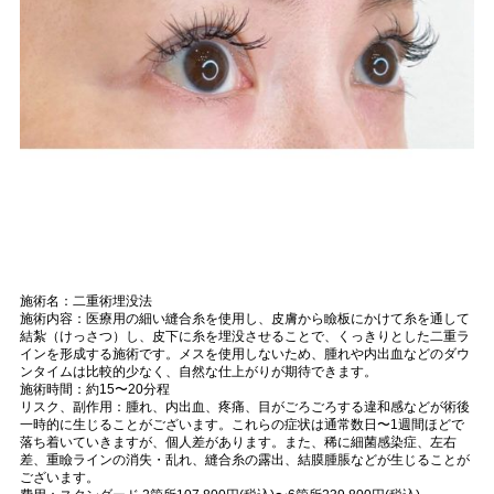
施術名：二重術埋没法
施術内容：医療用の細い縫合糸を使用し、皮膚から瞼板にかけて糸を通して
結紮（けっさつ）し、皮下に糸を埋没させることで、くっきりとした二重ラ
インを形成する施術です。メスを使用しないため、腫れや内出血などのダウ
ンタイムは比較的少なく、自然な仕上がりが期待できます。
施術時間：約15〜20分程
リスク、副作用：腫れ、内出血、疼痛、目がごろごろする違和感などが術後
一時的に生じることがございます。これらの症状は通常数日〜1週間ほどで
落ち着いていきますが、個人差があります。また、稀に細菌感染症、左右
差、重瞼ラインの消失・乱れ、縫合糸の露出、結膜腫脹などが生じることが
ございます。