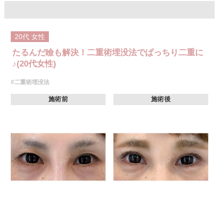
のダウンタイムは比較的少なく、自然な仕上がりが期待できます。
施術時間：約15〜20分程
リスク、副作用：腫れ、内出血、疼痛、目がごろごろする違和感などが術
後一時的に生じることがございます。これらの症状は通常数日〜1週間ほど
20代
女性
で落ち着いていきますが、個人差があります。また、稀に細菌感染症、左
右差、重瞼ラインの消失・乱れ、縫合糸の露出、結膜腫脹などが生じるこ
たるんだ瞼も解決！二重術埋没法でぱっちり二重に
とがございます。
費用：スタンダード 2箇所107,800円(税込)〜6箇所239,800円(税込)
♪(20代女性)
アドバンス 2箇所217,800円(税込)～6箇所349,800円(税込)
アペックス シングル437,800円(税込)～ダブル657,800円(税込)
#二重術埋没法
シークレットアイズシングル712,800円(税込)〜ダブル877,800円(税込)
オプション：笑気麻酔 3,300円(税込)
施術前
施術後