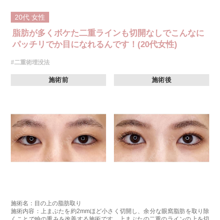
[たれ目形成術クイック法]
医療用の糸で目尻の下側を軽く引き下げることで、優しく穏やかな印象の
20代
女性
たれ目を形成します。
[目尻切開法]
脂肪が多くボケた二重ラインも切開なしでこんなに
目尻の皮膚を一部取り除くことで、隠れていた白目の部分が見えるように
なり、目の横幅を大きく見せる施術です。
パッチリでか目になれるんです！(20代女性)
施術時間：約30分程
抜糸：切開範囲により5～7日後にご来院して頂く場合がございます。
#二重術埋没法
リスク、副作用：腫れ、内出血、疼痛、目がごろごろする違和感などが術
後一時的に生じることがございます。また、稀に細菌感染症、左右差、後
施術前
施術後
戻り、目尻のラインに段差が生じる、睫毛が切れたり抜ける、結膜腫脹な
どが生じることがございます。
費用：モニター価格 107,800円(税込)
オプション：笑気麻酔 3,300円(税込)
施術名：目頭切開法
施術内容：目頭切開法は、目頭（目の内側の皮膚）にある蒙古襞(もうこひ
だ)を切開して縫縮することで、目の横幅を広げ、目元をより大きく見せる
施術です。この部分を調整することで、目の印象をはっきりとさせたり、
二重幅の見え方を整えることができます。また、目の横幅が広がることに
より、離れ目を改善する効果も期待できます。
施術時間：約30分程
抜糸：施術5〜7日後にご来院して頂きます
リスク、副作用：腫れ、内出血、疼痛などが術後一時的に生じることがご
ざいます。これらは多くの場合、数日〜1週間ほどで自然に軽快していきま
す。また、稀に細菌感染症、左右差、後戻り、創部離開、肥厚性瘢痕、皮
施術名：目の上の脂肪取り
膚のひきつれなどが生じることがございます。
施術内容：上まぶたを約2mmほど小さく切開し、余分な眼窩脂肪を取り除
費用：217,800円〜327,800円(税込)
くことで瞼の重みを改善する施術です。上まぶたの二重のラインの上を切