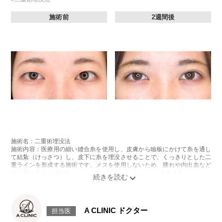
施術前
2週間後
施術名：二重術埋没法
施術内容：医療用の細い縫合糸を使用し、皮膚から瞼板にかけて糸を通し
て結紮（けっさつ）し、皮下に糸を埋没させることで、くっきりとした二
重ラインを形成する施術です。メスを使用しないため、腫れや内出血など
のダウンタイムは比較的少なく、自然な仕上がりが期待できます。
施術時間：約15〜20分程
リスク、副作用：腫れ、内出血、疼痛、目がごろごろする違和感などが術
後一時的に生じることがございます。これらの症状は通常数日〜1週間ほど
で落ち着いていきますが、個人差があります。また、稀に細菌感染症、左
A CLINIC ドクター
担当医
右差、重瞼ラインの消失・乱れ、縫合糸の露出、結膜腫脹などが生じるこ
とがございます。