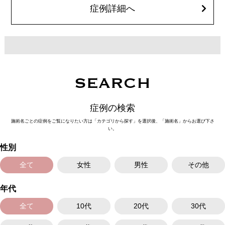
症例詳細へ
施術名：二重術埋没法
施術内容：医療用の細い縫合糸を使用し、皮膚から瞼板にかけて糸を通し
て結紮（けっさつ）し、皮下に糸を埋没させることで、くっきりとした二
重ラインを形成する施術です。メスを使用しないため、腫れや内出血など
のダウンタイムは比較的少なく、自然な仕上がりが期待できます。
施術時間：約15〜20分程
リスク、副作用：腫れ、内出血、疼痛、目がごろごろする違和感などが術
後一時的に生じることがございます。これらの症状は通常数日〜1週間ほど
で落ち着いていきますが、個人差があります。また、稀に細菌感染症、左
SEARCH
右差、重瞼ラインの消失・乱れ、縫合糸の露出、結膜腫脹などが生じるこ
とがございます。
費用：スタンダード 2箇所107,800円(税込)〜6箇所239,800円(税込)
症例の検索
アドバンス 2箇所217,800円(税込)～6箇所349,800円(税込)
アペックス シングル437,800円(税込)～ダブル657,800円(税込)
施術名ごとの症例をご覧になりたい方は「カテゴリから探す」を選択後、「施術名」からお選び下さ
シークレットアイズシングル712,800円(税込)〜ダブル877,800円(税込)
い。
オプション：笑気麻酔 3,300円(税込)
性別
全て
女性
男性
その他
年代
全て
10代
20代
30代