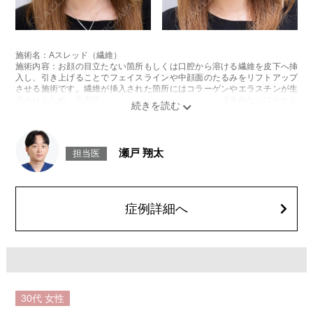
施術名：Aスレッド（繊維）
施術内容：お顔の目立たない箇所もしくは口腔から溶ける繊維を皮下へ挿
入し、引き上げることでフェイスラインや中顔面のたるみをリフトアップ
させる施術です。繊維が挿入された箇所にはコラーゲンやエラスチンが生
成されるため、長期的な美肌効果、肌質の改善効果、将来的なシワやたる
みの予防効果が期待できます。
施術時間：約15〜20分程
リスク、副作用：腫れ、内出血、疼痛、頭痛、引き攣れ感などが生じるこ
とがございます。また、稀ではありますが、施術部位の細菌感染症、皮膚
瀬戸 翔太
担当医
のよれ、繊維の突出などが生じることがございます。化膿止め・痛み止め
を処方しております。服用により、何か異常があれば服用を中止してくだ
さい。
費用：1部位 184,800円(税込)
オプション：笑気麻酔 3,300円(税込)
症例詳細へ
30代
女性