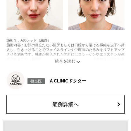
施術名：Aスレッド（繊維）
施術内容：お顔の目立たない箇所もしくは口腔から溶ける繊維を皮下へ挿
入し、引き上げることでフェイスラインや中顔面のたるみをリフトアップ
させる施術です。繊維が挿入された箇所にはコラーゲンやエラスチンが生
成されるため、長期的な美肌効果、肌質の改善効果、将来的なシワやたる
みの予防効果が期待できます。
施術時間：約15〜20分程
リスク、副作用：腫れ、内出血、疼痛、頭痛、引き攣れ感などが生じるこ
とがございます。また、稀ではありますが、施術部位の細菌感染症、皮膚
A CLINICドクター
担当医
のよれ、繊維の突出などが生じることがございます。化膿止め・痛み止め
を処方しております。服用により、何か異常があれば服用を中止してくだ
さい。
費用：1部位 184,800円(税込)
オプション：笑気麻酔 3,300円(税込)
症例詳細へ