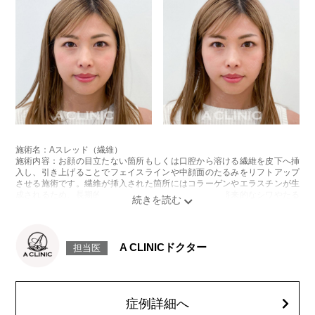
施術名：Aスレッド（繊維）
施術内容：お顔の目立たない箇所もしくは口腔から溶ける繊維を皮下へ挿
入し、引き上げることでフェイスラインや中顔面のたるみをリフトアップ
させる施術です。繊維が挿入された箇所にはコラーゲンやエラスチンが生
成されるため、長期的な美肌効果、肌質の改善効果、将来的なシワやたる
みの予防効果が期待できます。
施術時間：約15〜20分程
リスク、副作用：腫れ、内出血、疼痛、頭痛、引き攣れ感などが生じるこ
とがございます。また、稀ではありますが、施術部位の細菌感染症、皮膚
A CLINICドクター
担当医
のよれ、繊維の突出などが生じることがございます。化膿止め・痛み止め
を処方しております。服用により、何か異常があれば服用を中止してくだ
さい。
費用：1部位 184,800円(税込)
オプション：笑気麻酔 3,300円(税込)
症例詳細へ