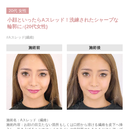
20代
女性
小顔といったらAスレッド！洗練されたシャープな
輪郭に♪(20代女性)
#Aスレッド(繊維)
施術前
施術後
施術名：Aスレッド（繊維）
施術内容：お顔の目立たない箇所もしくは口腔から溶ける繊維を皮下へ挿