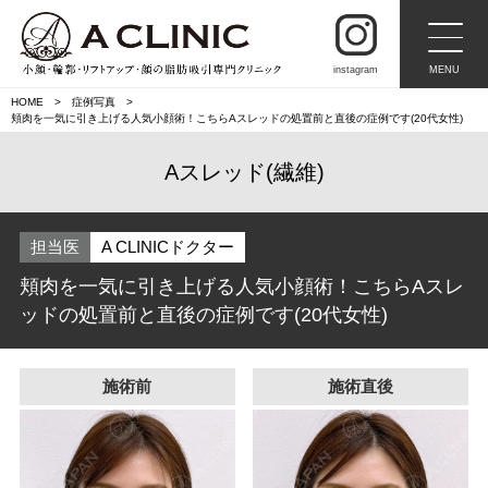
instagram
MENU
HOME
症例写真
頬肉を一気に引き上げる人気小顔術！こちらAスレッドの処置前と直後の症例です(20代女性)
Aスレッド(繊維)
担当医
A CLINICドクター
頬肉を一気に引き上げる人気小顔術！こちらAスレ
ッドの処置前と直後の症例です(20代女性)
施術前
施術直後