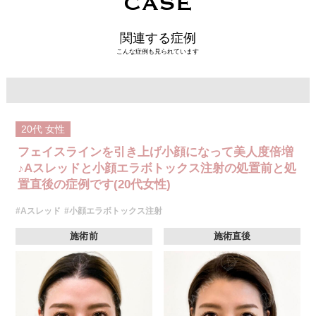
CASE
関連する症例
こんな症例も見られています
20代
女性
フェイスラインを引き上げ小顔になって美人度倍増
♪Aスレッドと小顔エラボトックス注射の処置前と処
置直後の症例です(20代女性)
#Aスレッド
#小顔エラボトックス注射
施術前
施術直後