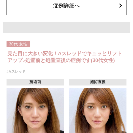
オプション：笑気麻酔 3,300円(税込)
症例詳細へ
30代
女性
見た目に大きい変化！Aスレッドでキュッとリフト
アップ♪処置前と処置直後の症例です(30代女性)
#Aスレッド
施術前
施術直後