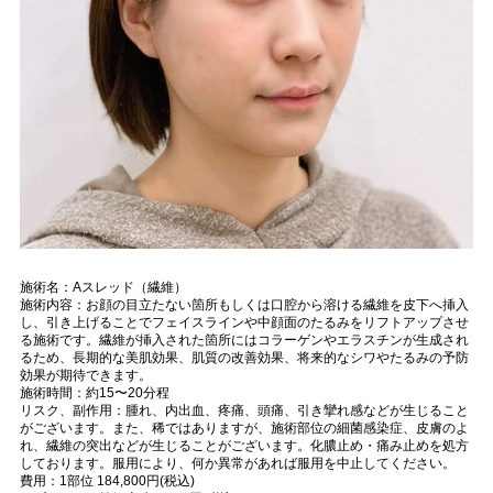
施術名：Aスレッド（繊維）
施術内容：お顔の目立たない箇所もしくは口腔から溶ける繊維を皮下へ挿入
し、引き上げることでフェイスラインや中顔面のたるみをリフトアップさせ
る施術です。繊維が挿入された箇所にはコラーゲンやエラスチンが生成され
るため、長期的な美肌効果、肌質の改善効果、将来的なシワやたるみの予防
効果が期待できます。
施術時間：約15〜20分程
リスク、副作用：腫れ、内出血、疼痛、頭痛、引き攣れ感などが生じること
がございます。また、稀ではありますが、施術部位の細菌感染症、皮膚のよ
れ、繊維の突出などが生じることがございます。化膿止め・痛み止めを処方
しております。服用により、何か異常があれば服用を中止してください。
費用：1部位 184,800円(税込)