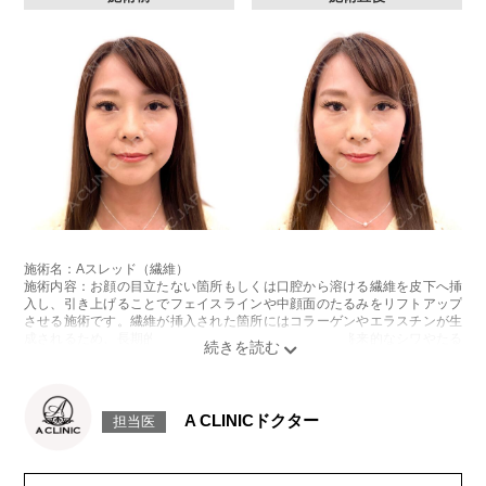
施術名：Aスレッド（繊維）
施術内容：お顔の目立たない箇所もしくは口腔から溶ける繊維を皮下へ挿
入し、引き上げることでフェイスラインや中顔面のたるみをリフトアップ
させる施術です。繊維が挿入された箇所にはコラーゲンやエラスチンが生
成されるため、長期的な美肌効果、肌質の改善効果、将来的なシワやたる
みの予防効果が期待できます。
施術時間：約15〜20分程
リスク、副作用：腫れ、内出血、疼痛、頭痛、引き攣れ感などが生じるこ
とがございます。また、稀ではありますが、施術部位の細菌感染症、皮膚
A CLINICドクター
担当医
のよれ、繊維の突出などが生じることがございます。化膿止め・痛み止め
を処方しております。服用により、何か異常があれば服用を中止してくだ
さい。
費用：1部位 184,800円(税込)