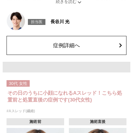
みの予防効果が期待できます。
施術時間：約15〜20分程
リスク、副作用：腫れ、内出血、疼痛、頭痛、引き攣れ感などが生じるこ
とがございます。また、稀ではありますが、施術部位の細菌感染症、皮膚
長谷川 光
担当医
のよれ、繊維の突出などが生じることがございます。化膿止め・痛み止め
を処方しております。服用により、何か異常があれば服用を中止してくだ
さい。
費用：1部位 184,800円(税込)
オプション：笑気麻酔 3,300円(税込)
症例詳細へ
30代
女性
その日のうちに小顔になれるAスレッド！こちら処
置前と処置直後の症例です(30代女性)
#Aスレッド(繊維)
施術前
施術直後