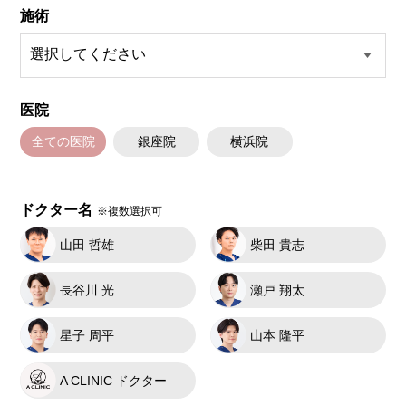
施術
医院
全ての医院
銀座院
横浜院
ドクター名
※複数選択可
山田 哲雄
柴田 貴志
長谷川 光
瀬戸 翔太
星子 周平
山本 隆平
A CLINIC ドクター