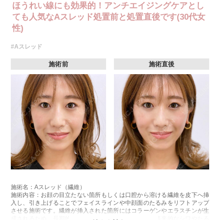
ほうれい線にも効果的！アンチエイジングケアとし
ても人気なAスレッド処置前と処置直後です(30代女
性)
#Aスレッド
施術前
施術直後
施術名：Aスレッド（繊維）
施術内容：お顔の目立たない箇所もしくは口腔から溶ける繊維を皮下へ挿
入し、引き上げることでフェイスラインや中顔面のたるみをリフトアップ
させる施術です。繊維が挿入された箇所にはコラーゲンやエラスチンが生
成されるため、長期的な美肌効果、肌質の改善効果、将来的なシワやたる