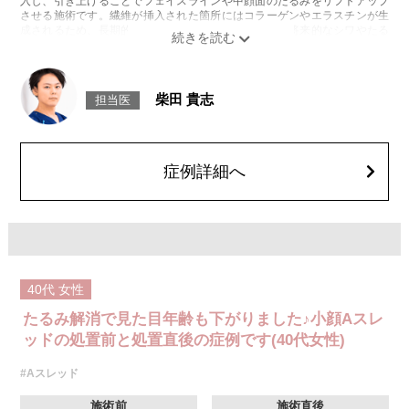
入し、引き上げることでフェイスラインや中顔面のたるみをリフトアップ
させる施術です。繊維が挿入された箇所にはコラーゲンやエラスチンが生
成されるため、長期的な美肌効果、肌質の改善効果、将来的なシワやたる
みの予防効果が期待できます。
施術時間：約15〜20分程
リスク、副作用：腫れ、内出血、疼痛、頭痛、引き攣れ感などが生じるこ
とがございます。また、稀ではありますが、施術部位の細菌感染症、皮膚
柴田 貴志
担当医
のよれ、繊維の突出などが生じることがございます。化膿止め・痛み止め
を処方しております。服用により、何か異常があれば服用を中止してくだ
さい。
費用：1部位 184,800円(税込)
オプション：笑気麻酔 3,300円(税込)
症例詳細へ
40代
女性
たるみ解消で見た目年齢も下がりました♪小顔Aスレ
ッドの処置前と処置直後の症例です(40代女性)
#Aスレッド
施術前
施術直後