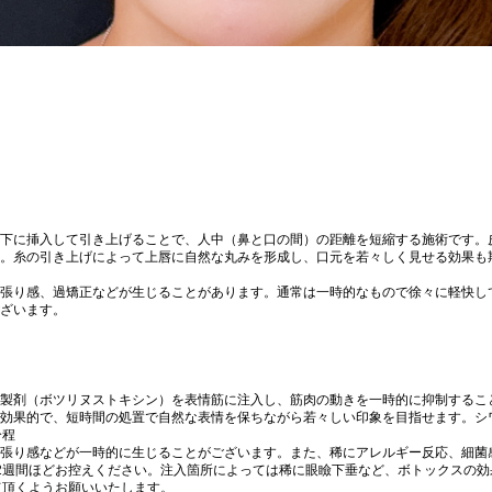
下に挿入して引き上げることで、人中（鼻と口の間）の距離を短縮する施術です。
。糸の引き上げによって上唇に自然な丸みを形成し、口元を若々しく見せる効果も
張り感、過矯正などが生じることがあります。通常は一時的なもので徐々に軽快し
ざいます。
製剤（ボツリヌストキシン）を表情筋に注入し、筋肉の動きを一時的に抑制するこ
効果的で、短時間の処置で自然な表情を保ちながら若々しい印象を目指せます。シ
分程
張り感などが一時的に生じることがございます。また、稀にアレルギー反応、細菌
2週間ほどお控えください。注入箇所によっては稀に眼瞼下垂など、ボトックスの
て頂くようお願いいたします。