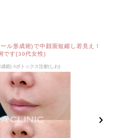
カール形成術)で中顔面短縮し若見え！
です(30代女性)
成術)
#ボトックス注射(しわ)