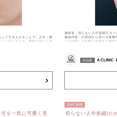
施術名：切らない人中短縮(Cカー
入して引き上げることで、人中（鼻
施術内容：口腔内から溶ける医療
となく行えるため、傷跡が外から見
と口の間）の距離を短縮する施術
き上げによって上唇に自然な丸みを
えず、ダウンタイムも比較的少な
形成し、口元を若々しく見せる効
施術時間：約10分程
、過矯正などが生じることがありま
リスク、副作用：腫れ、赤み、内
A CLINI
担当医
人差があります。また、稀にアレル
す。通常は一時的なもので徐々に
。
ギー、細菌感染症、後戻りなどが
費用：1本217,800円(税込)
オプション：笑気麻酔3,300円(税
施術名：ボトックス注射(しわ)
ボツリヌストキシン）を表情筋に注
施術内容：ボツリヌス菌から抽出
生を防ぐ施術です。額・眉間・目尻
入し、筋肉の動きを一時的に抑制
、短時間の処置で自然な表情を保ち
など、表情のクセによって刻まれ
く用いられています。
ながら若々しい印象を目指せます
施術時間：注入箇所数により異な
20代
女性
などが一時的に生じることがござい
リスク、副作用：腫れ、赤み、内
が生じることがございます。注入部
ます。また、稀にアレルギー反応
口元を一気に可愛く見
切らない人中短縮(C
どお控えください。注入箇所によっ
位を強く押したりマッサージした