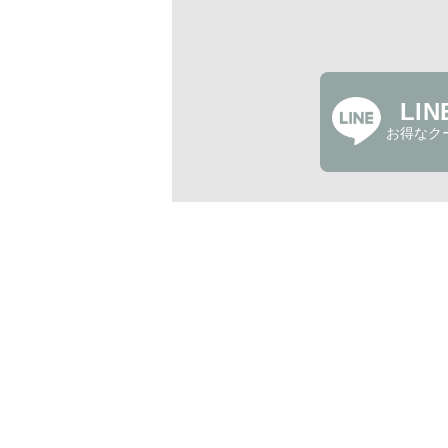
LI
お得なク