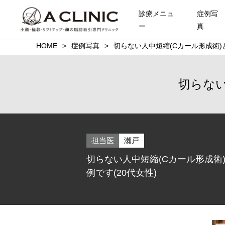
診療メニュ
症例写
ー
真
HOME
症例写真
切らない人中短縮(Cカール形成術)
切らない
担当医
瀬戸
切らない人中短縮(Cカール形成術
例です(20代女性)