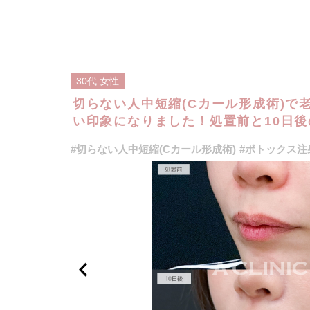
30代
女性
切らない人中短縮(Cカール形成術)で
い印象になりました！処置前と10日後の
#切らない人中短縮(Cカール形成術)
#ボトックス注射