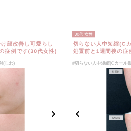
30代
女性
老け顔改善し可愛らし
切らない人中短縮(C
症例です(30代女性)
処置前と1週間後の症例
(しわ)
#切らない人中短縮(Cカール形