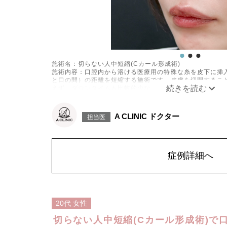
施術名：切らない人中短縮(Cカール形成術)
施術内容：口腔内から溶ける医療用の特殊な糸を皮下に挿
と口の間）の距離を短縮する施術です。皮膚を切開するこ
えず、ダウンタイムも比較的少ないのが特徴です。糸の引
形成し、口元を若々しく見せる効果も期待できます。
施術時間：約10分程
リスク、副作用：腫れ、赤み、内出血、痛み、突っ張り感
A CLINIC ドクター
担当医
す。通常は一時的なもので徐々に軽快していきますが、個
ギー、細菌感染症、後戻りなどが生じることがございます
費用：1本217,800円(税込)
オプション：笑気麻酔3,300円(税込)
症例詳細へ
施術名：ボトックス注射(しわ)
施術内容：ボツリヌス菌から抽出されたたんぱく質製剤（
入し、筋肉の動きを一時的に抑制することで表情ジワの発
など、表情のクセによって刻まれるシワの改善に効果的で
ながら若々しい印象を目指せます。シワの予防目的でも広
施術時間：注入箇所数により異なりますが、約10分程
20代
女性
リスク、副作用：腫れ、赤み、内出血、痛み、突っ張り感
ます。また、稀にアレルギー反応、細菌感染症、頭痛など
切らない人中短縮(Cカール形成術)で
位を強く押したりマッサージしたりするのは1〜2週間ほ