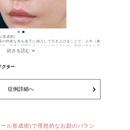
ル形成術)
用の特殊な糸を皮下に挿入して引き上げることで、人中（鼻
です。皮膚を切開することなく行えるため、傷跡が外から見
いのが特徴です。糸の引き上げによって上唇に自然な丸みを
果も期待できます。
出血、痛み、突っ張り感、過矯正などが生じることがありま
C ドクター
軽快していきますが、個人差があります。また、稀にアレル
生じることがございます。
込)
症例詳細へ
されたたんぱく質製剤（ボツリヌストキシン）を表情筋に注
することで表情ジワの発生を防ぐ施術です。額・眉間・目尻
るシワの改善に効果的で、短時間の処置で自然な表情を保ち
。シワの予防目的でも広く用いられています。
りますが、約10分程
出血、痛み、突っ張り感などが一時的に生じることがござい
、細菌感染症、頭痛などが生じることがございます。注入部
カール形成術)で理想的なお顔のバラン
りするのは1〜2週間ほどお控えください。注入箇所によっ