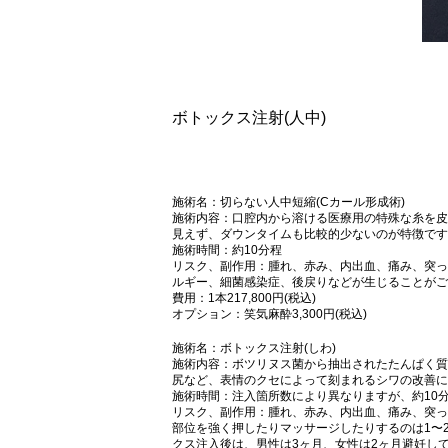
ボトックス注射(人中)
施術名：切らない人中短縮(Cカール形成術)
施術内容：口腔内から溶ける医療用の特殊な糸を皮
見えず、ダウンタイムも比較的少ないのが特徴です
施術時間：約10分程
リスク、副作用：腫れ、赤み、内出血、痛み、突っ
ルギー、細菌感染症、後戻りなどが生じることがご
費用：1本217,800円(税込)
オプション：笑気麻酔3,300円(税込)
施術名：ボトックス注射(しわ)
施術内容：ボツリヌス菌から抽出されたたんぱく質
尻など、表情のクセによって刻まれるシワの改善に
施術時間：注入箇所数により異なりますが、約10
リスク、副作用：腫れ、赤み、内出血、痛み、突っ
部位を強く押したりマッサージしたりするのは1〜
クス注入後は、男性は3ヶ月、女性は2ヶ月避妊し