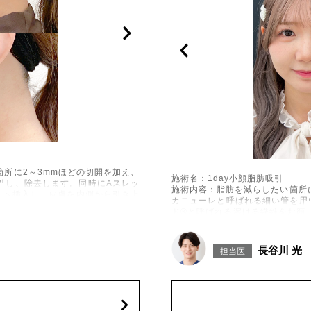
所に2～3mmほどの切開を加え、
施術名：1day小顔脂肪吸引
引し、除去します。同時にAスレッ
施術内容：脂肪を減らしたい箇所
下へ挿入し、皮膚を内側から引き上
カニューレと呼ばれる細い管を用
ド®と呼ばれる溶ける繊維をお顔
げて固定します。
出血、引き攣れ感などが術後一時的
施術時間：約30分程
、左右差、施術箇所の知覚鈍麻、ぼ
リスク、副作用：赤み、熱感、痛
長谷川 光
、繊維の突出などを生じることがご
担当医
に生じることがございます。また
こつき、硬結、瘢痕化、色素沈着
ざいます。
費用：通常価格 437,800円(税込)
顔の脂肪吸引箇所の追加 1ヶ所ごと+1