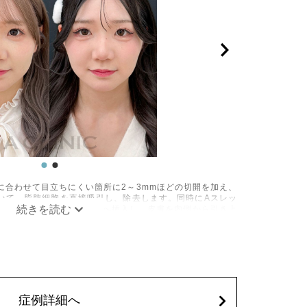
に合わせて目立ちにくい箇所に2～3mmほどの切開を加え、
いて、脂肪細胞を直接吸引し、除去します。同時にAスレッ
の目立たない部分から皮下へ挿入し、皮膚を内側から引き上
み、しびれ、むくみ、内出血、引き攣れ感などが術後一時的
、稀に貧血、細菌感染症、左右差、施術箇所の知覚鈍麻、ぼ
、脂肪塞栓、皮膚のよれ、繊維の突出などを生じることがご
62,800円(税込)
症例詳細へ