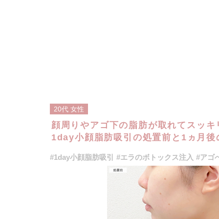
20代
女性
顔周りやアゴ下の脂肪が取れてスッキ
1day小顔脂肪吸引の処置前と1ヵ月後
#1day小顔脂肪吸引
#エラのボトックス注入
#アゴ