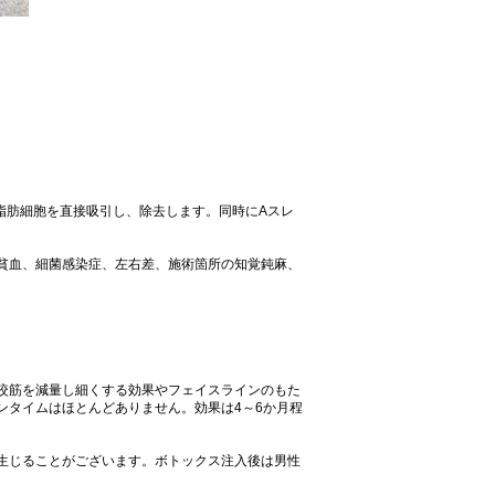
脂肪細胞を直接吸引し、除去します。同時にAスレ
貧血、細菌感染症、左右差、施術箇所の知覚鈍麻、
咬筋を減量し細くする効果やフェイスラインのもた
ンタイムはほとんどありません。効果は4～6か月程
生じることがございます。ボトックス注入後は男性