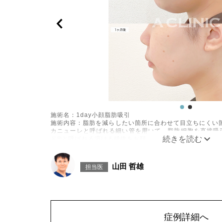
施術名：1day小顔脂肪吸引
施術内容：脂肪を減らしたい箇所に合わせて目立ちにくい箇
カニューレと呼ばれる細い管を用いて、脂肪細胞を直接吸
ド®と呼ばれる溶ける繊維をお顔の目立たない部分から皮
げて固定します。
施術時間：約30分程
リスク、副作用：赤み、熱感、痛み、しびれ、むくみ、内
山田 哲雄
担当医
に生じることがございます。また、稀に貧血、細菌感染症
こつき、硬結、瘢痕化、色素沈着、脂肪塞栓、皮膚のよれ
ざいます。
費用：通常価格 437,800円(税込)
顔の脂肪吸引箇所の追加 1ヶ所ごと+162,800円(税込)
オプション：笑気麻酔 3,300円(税込)
症例詳細へ