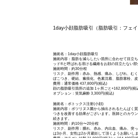
1day小顔脂肪吸引（脂肪吸引：フェ
施術名：1day小顔脂肪吸引
施術内容：脂肪を減らしたい箇所に合わせて目立ち
ッド®と呼ばれる溶ける繊維をお顔の目立たない部
施術時間：約30分程
リスク、副作用：赤み、熱感、痛み、しびれ、むく
ぼこつき、硬結、瘢痕化、色素沈着、脂肪塞栓、皮
費用：通常価格 437,800円(税込)
顔の脂肪吸引箇所の追加 1ヶ所ごと+162,800円(税
オプション：笑気麻酔 3,300円(税込)
施術名：ボトックス注射(小顔)
施術内容：ボツリヌス菌から抽出されるたんぱく質
つきを改善する効果がございます。医師とのカウン
続きます。
施術時間：約10分〜20分程
リスク、副作用：腫れ、赤み、内出血、痛み、突っ
は3か月、女性は2か月避妊して頂くようお願いし