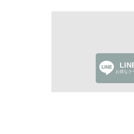
LI
お得なク