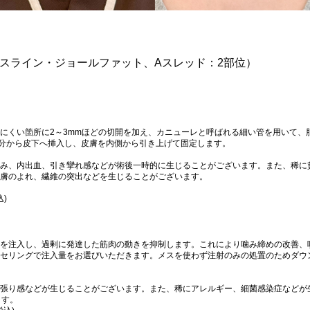
イスライン・ジョールファット、Aスレッド：2部位）
にくい箇所に2～3mmほどの切開を加え、カニューレと呼ばれる細い管を用いて、
分から皮下へ挿入し、皮膚を内側から引き上げて固定します。
み、内出血、引き攣れ感などが術後一時的に生じることがございます。また、稀に
膚のよれ、繊維の突出などを生じることがございます。
込)
を注入し、過剰に発達した筋肉の動きを抑制します。これにより噛み締めの改善、
セリングで注入量をお選びいただきます。メスを使わず注射のみの処置のためダウ
張り感などが生じることがございます。また、稀にアレルギー、細菌感染症などが
ます。