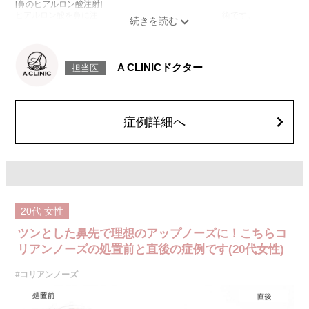
[鼻のヒアルロン酸注射]
ヒアルロン酸を鼻に注入することで、鼻の形を整える施術です。
[鼻中隔下制筋のボトックス注射]
ボツリヌス菌から抽出されるタンパク質を注入し鼻先を下に引っ張る鼻中
隔下制筋の働きを抑えることで、鼻先を上向きにする施術です。
施術時間：約15分程
A CLINICドクター
担当医
リスク、副作用：腫れ、赤み、内出血、痛み、突っ張り感などが生じるこ
とがございます。また、稀にアレルギー、細菌感染症、血管閉塞、頭痛な
どが生じることがございます。注入箇所を強く刺激するようなマッサージ
は1〜2週間ほどお控えください。ボトックス注入後は男性は3か月、女性
は2か月避妊して頂くようお願いします。
症例詳細へ
費用：131,800円(税込)
笑気麻酔 3,300円(税込)
20代
女性
ツンとした鼻先で理想のアップノーズに！こちらコ
リアンノーズの処置前と直後の症例です(20代女性)
#コリアンノーズ