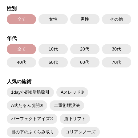
とがございます。また、稀にアレルギー、細菌感染症、血管閉塞、頭痛な
性別
どが生じることがございます。注入箇所を強く刺激するようなマッサージ
は1〜2週間ほどお控えください。ボトックス注入後は男性は3か月、女性
は2か月避妊して頂くようお願いします。
全て
女性
男性
その他
費用：131,800円(税込)
笑気麻酔 3,300円(税込)
年代
全て
10代
20代
30代
40代
50代
60代
70代
人気の施術
1day小顔®脂肪吸引
Aスレッド®
A式たるみ切開®
二重術埋没法
パーフェクトアイズ®
眉下リフト
目の下のふくらみ取り
コリアンノーズ