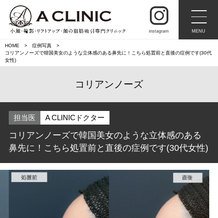
instagram
MENU
HOME
症例写真
コリアンノーズで韓国美女のような立体感のある鼻先に！こちら処置前と直後の症例です(30代
女性)
コリアンノーズ
担当医
A CLINICドクター
コリアンノーズで韓国美女のような立体感のある
鼻先に！こちら処置前と直後の症例です(30代女性)