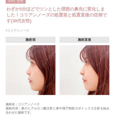
30代
女性
わずか5分ほどでツンとした理想の鼻先に変化しま
した！コリアンノーズの処置前と処置直後の症例で
す(30代女性)
#コリアンノーズ
施術前
施術直後
施術名：コリアンノーズ
施術内容：鼻のヒアルロン酸注射と鼻中隔下制筋のボトックス注射を組み
合わせた施術です。