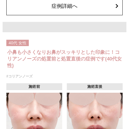
い。
症例詳細へ
費用：クレヴィエルコントア 131,800円(税込)
オプション：表面麻酔 3,300円(税込) 笑気麻酔 3,300円(税込)
施術名：ヒアルロン酸注入
施術内容：ヒアルロン酸を皮下に注入することで、しわの改善やボリュー
ムの増加、形の調整を行います。施術時間は注入箇所数により異なります
が、約15～30分程度、1回で終了します。ヒアルロン酸の種類・部位によ
って最適なものが異なります。診察時に医師とご相談いただきお選びいた
40代
女性
だけます。
リスク、副作用：腫れ、赤み、内出血、痛み、突っ張り感などが生じるこ
小鼻も小さくなりお鼻がスッキリとした印象に！コ
とがございます。また、稀にアレルギー、細菌感染症、血管閉塞などが生
じることがございます。注入箇所を強く刺激するようなマッサージは1〜2
リアンノーズの処置前と処置直後の症例です(40代女
週間ほどお控えください。
性)
費用：レスチレン 1部位43,800円(税込)～76,800円(税込)
レスチレンリフト 1部位65,800円(税込)～228,800円(税込)
#コリアンノーズ
ジュビダームウルトラXC・ジュビダームウルトラ＋XC 1部位98,800円(税
込)～283,800円(税込)
クレヴィエルコントア・クレヴィエルプライム 1部位79,100円(税込)～
施術前
施術直後
217,800円(税込)
ボリューマ 1部位92,300円(税込)～327,800円(税込)
オプション 表面麻酔 3,300円(税込) 笑気麻酔 3,300円(税込)
※A CLINIC では注入量でお値段は変わりません。
施術名：人中短縮ヒアルロン酸
施術内容：鼻中隔を長く、人中は短く見えるよう、鼻柱（鼻中隔下部）に
ヒアルロン酸を注入し、鼻先から上唇までの距離（人中）を相対的に短く
見せる施術です。クレヴィエルコントアという、硬さと形成力に優れたヒ