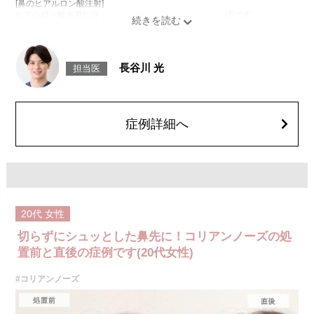
[鼻のヒアルロン酸注射]
ヒアルロン酸を鼻に注入することで、鼻の形を整える施術です。
[鼻中隔下制筋のボトックス注射]
ボツリヌス菌から抽出されるタンパク質を注入し鼻先を下に引っ張る鼻中
隔下制筋の働きを抑えることで、鼻先を上向きにする施術です。
施術時間：約15分程
長谷川 光
担当医
リスク、副作用：腫れ、赤み、内出血、痛み、突っ張り感などが生じるこ
とがございます。また、稀にアレルギー、細菌感染症、血管閉塞、頭痛な
どが生じることがございます。注入箇所を強く刺激するようなマッサージ
は1〜2週間ほどお控えください。ボトックス注入後は男性は3か月、女性
は2か月避妊して頂くようお願いします。
症例詳細へ
費用：131,800円(税込)
笑気麻酔 3,300円(税込)
20代
女性
切らずにシュッとした鼻先に！コリアンノーズの処
置前と直後の症例です(20代女性)
#コリアンノーズ