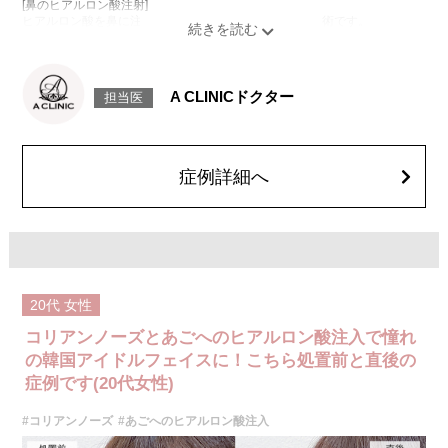
[鼻のヒアルロン酸注射]
ヒアルロン酸を鼻に注入することで、鼻の形を整える施術です。
[鼻中隔下制筋のボトックス注射]
ボツリヌス菌から抽出されるタンパク質を注入し鼻先を下に引っ張る鼻中
隔下制筋の働きを抑えることで、鼻先を上向きにする施術です。
施術時間：約15分程
A CLINICドクター
担当医
リスク、副作用：腫れ、赤み、内出血、痛み、突っ張り感などが生じるこ
とがございます。また、稀にアレルギー、細菌感染症、血管閉塞、頭痛な
どが生じることがございます。注入箇所を強く刺激するようなマッサージ
は1〜2週間ほどお控えください。ボトックス注入後は男性は3か月、女性
は2か月避妊して頂くようお願いします。
症例詳細へ
費用：131,800円(税込)
笑気麻酔 3,300円(税込)
20代
女性
コリアンノーズとあごへのヒアルロン酸注入で憧れ
の韓国アイドルフェイスに！こちら処置前と直後の
症例です(20代女性)
#コリアンノーズ
#あごへのヒアルロン酸注入