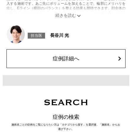
入する施術です。あご先にボリュームを加えることで、輪郭にメリハリを
出し、Eライン（横顔のバランス）を整える効果も期待できます。顔全体の
印象をシャープに見せたい方や、あごが引っ込んで見える方に適したプチ
整形のひとつです。
施術時間：約10分程
リスク、副作用：施術後に腫れ、赤み、内出血、痛み、突っ張り感などが
生じることがありますが、通常は数日〜1週間程度で徐々に軽快します。ま
長谷川 光
担当医
た、稀にアレルギー反応、細菌感染、血管閉塞、しこり（硬化）や小さな
結節が生じる可能性があります。施術後1〜2週間程度は、注入部位を強く
押したりマッサージしたりすることはお控えください。
費用：
レスチレン 54,800円(税込)
症例詳細へ
レスチレンリフト※横浜院限定 76,800円(税込)
ジュビダームビスタウルトラXC 109,800円(税込)
クレヴィエルコントア 109,800円(税込)
ボリューマ 131,800円(税込)
オプション：表面麻酔 3,300円(税込) 笑気麻酔 3,300円(税込)
施術名：コリアンノーズ
施術内容：鼻のヒアルロン酸注射と鼻中隔下制筋のボトックス注射を組み
合わせた施術です。
SEARCH
[鼻のヒアルロン酸注射]
ヒアルロン酸を鼻に注入することで、鼻の形を整える施術です。
[鼻中隔下制筋のボトックス注射]
症例の検索
ボツリヌス菌から抽出されるタンパク質を注入し鼻先を下に引っ張る鼻中
隔下制筋の働きを抑えることで、鼻先を上向きにする施術です。
施術名ごとの症例をご覧になりたい方は「カテゴリから探す」を選択後、「施術名」からお
施術時間：約15分程
選び下さい。
リスク、副作用：腫れ、赤み、内出血、痛み、突っ張り感などが生じるこ