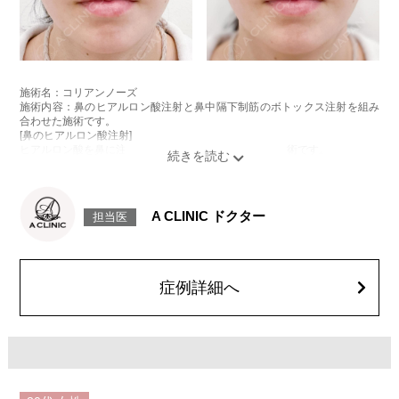
アルロン酸を用います。
施術時間：約15分程
リスク、副作用：施術後に、注入部位の腫れ、発赤（赤み）、内出血、圧
痛、突っ張るような違和感などが一時的に生じることがあります。また、
ごく稀にアレルギー反応、細菌感染、血管内誤注入による血流障害（血管
閉塞）などの重篤な副作用が報告されています。施術後1〜2週間は、注入
施術名：コリアンノーズ
部位を強くこする・圧迫するなどのマッサージや刺激は避けてください。
施術内容：鼻のヒアルロン酸注射と鼻中隔下制筋のボトックス注射を組み
費用：131,800円(税込)
合わせた施術です。
オプション：表面麻酔 3,300円(税込) 笑気麻酔 3,300円(税込)
[鼻のヒアルロン酸注射]
ヒアルロン酸を鼻に注入することで、鼻の形を整える施術です。
施術名：コリアンノーズ
[鼻中隔下制筋のボトックス注射]
施術内容：鼻のヒアルロン酸注射と鼻中隔下制筋のボトックス注射を組み
ボツリヌス菌から抽出されるタンパク質を注入し鼻先を下に引っ張る鼻中
合わせた施術です。
隔下制筋の働きを抑えることで、鼻先を上向きにする施術です。
[鼻のヒアルロン酸注射]
施術時間：約15分程
ヒアルロン酸を鼻に注入することで、鼻の形を整える施術です。
A CLINIC ドクター
担当医
リスク、副作用：腫れ、赤み、内出血、痛み、突っ張り感などが生じるこ
[鼻中隔下制筋のボトックス注射]
とがございます。また、稀にアレルギー、細菌感染症、血管閉塞、頭痛な
ボツリヌス菌から抽出されるタンパク質を注入し鼻先を下に引っ張る鼻中
どが生じることがございます。注入箇所を強く刺激するようなマッサージ
隔下制筋の働きを抑えることで、鼻先を上向きにする施術です。
は1〜2週間ほどお控えください。ボトックス注入後は男性は3か月、女性
施術時間：約15分程
は2か月避妊して頂くようお願いします。
リスク、副作用：腫れ、赤み、内出血、痛み、突っ張り感などが生じるこ
症例詳細へ
費用：131,800円(税込)
とがございます。また、稀にアレルギー、細菌感染症、血管閉塞、頭痛な
笑気麻酔 3,300円(税込)
どが生じることがございます。注入箇所を強く刺激するようなマッサージ
は1〜2週間ほどお控えください。ボトックス注入後は男性は3か月、女性
は2か月避妊して頂くようお願いします。
費用：131,800円(税込)
笑気麻酔 3,300円(税込)