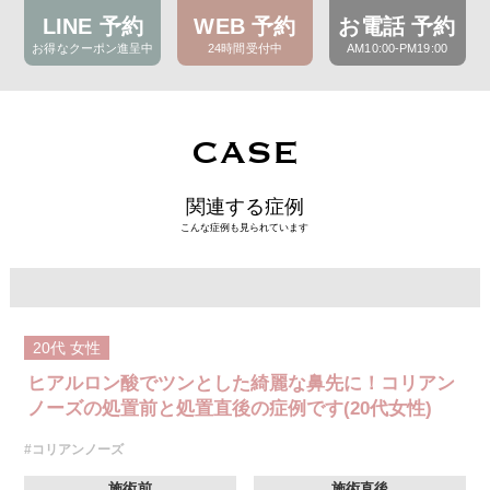
LINE 予約
WEB 予約
お電話 予約
お得なクーポン進呈中
24時間受付中
AM10:00-PM19:00
CASE
関連する症例
こんな症例も見られています
20代
女性
ヒアルロン酸でツンとした綺麗な鼻先に！コリアン
ノーズの処置前と処置直後の症例です(20代女性)
#コリアンノーズ
施術前
施術直後