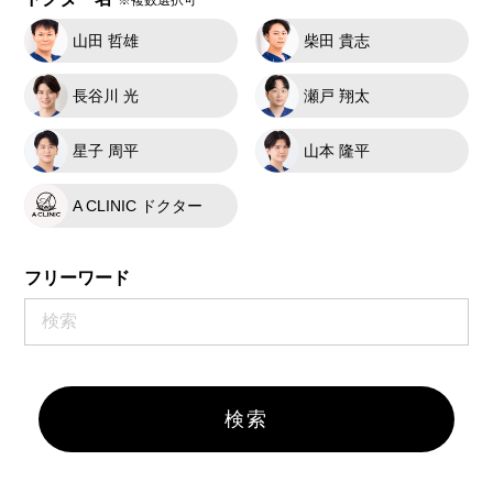
山田 哲雄
柴田 貴志
長谷川 光
瀬戸 翔太
星子 周平
山本 隆平
A CLINIC ドクター
フリーワード