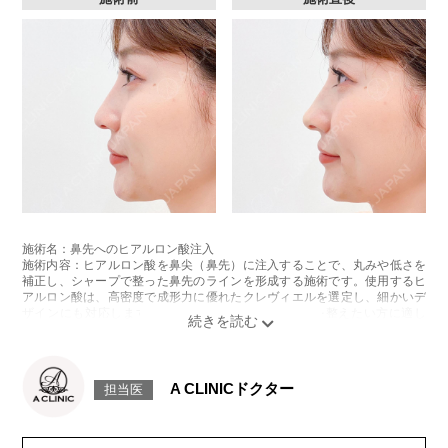
施術名：鼻先へのヒアルロン酸注入
施術内容：ヒアルロン酸を鼻尖（鼻先）に注入することで、丸みや低さを
補正し、シャープで整った鼻先のラインを形成する施術です。使用するヒ
アルロン酸は、高密度で成形力に優れたクレヴィエルを選定し、細かいデ
ザインにも対応します。切開を伴わずに鼻先の印象を整えたい方に適し
た、ダウンタイムの少ない施術です。
施術時間：約15分程
リスク、副作用：施術後に、注入部位の腫れ、赤み、内出血、圧痛、突っ
張るような感覚が一時的に生じることがあります。また、稀にアレルギー
A CLINICドクター
担当医
反応や細菌感染、さらに血管内への誤注入による血管閉塞や皮膚壊死な
ど、重篤な副作用が報告されています。
特に鼻尖部は血管が密集しており、慎重な施術が求められる部位です。施
術後1〜2週間は、注入部位を強く押す・こするなどの刺激は避けてくださ