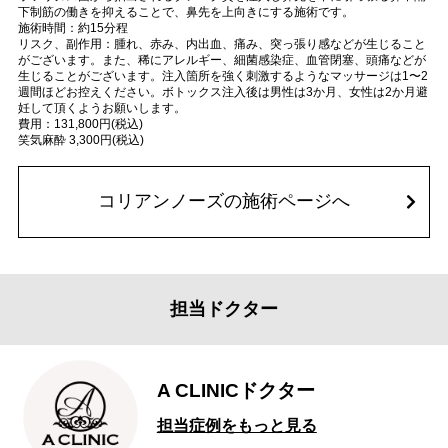
下制筋の働きを抑えることで、鼻先を上向きにする施術です。
施術時間：約15分程
リスク、副作用：腫れ、赤み、内出血、痛み、突っ張り感などが生じること
がございます。また、稀にアレルギー、細菌感染症、血管閉塞、頭痛などが
生じることがございます。注入箇所を強く刺激するようなマッサージは1〜2
週間ほどお控えください。ボトックス注入後は男性は3か月、女性は2か月避
妊して頂くようお願いします。
費用：131,800円(税込)
笑気麻酔 3,300円(税込)
コリアンノーズの施術ページへ
担当ドクター
A CLINICドクター
担当症例をもっと見る