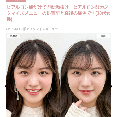
整形のひとつです。
ヒアルロン酸だけで即効垢抜け！ヒアルロン酸カス
施術時間：約10分程
リスク、副作用：施術後に腫れ、赤み、内出血、痛み、突っ張り感などが
タマイズメニューの処置前と直後の症例です(30代女
生じることがありますが、通常は数日〜1週間程度で徐々に軽快します。ま
性)
た、稀にアレルギー反応、細菌感染、血管閉塞、しこり（硬化）や小さな
結節が生じる可能性があります。施術後1〜2週間程度は、注入部位を強く
#ヒアルロン酸カスタマイズメニュー
押したりマッサージしたりすることはお控えください。
費用：
レスチレン 54,800円(税込)
レスチレンリフト※横浜院限定 76,800円(税込)
ジュビダームビスタウルトラXC 109,800円(税込)
クレヴィエルコントア 109,800円(税込)
ボリューマ 131,800円(税込)
オプション：表面麻酔 3,300円(税込) 笑気麻酔 3,300円(税込)
施術名：ヒアルロン酸注射(シワ)
施術内容：加齢や表情のクセなどによって刻まれたしわに対し、ヒアルロ
ン酸を皮下に注入することで、皮膚の内側からふくらみを持たせてしわを
目立たなくさせる施術です。法令線や口元、額、眉間など部位に応じて適
切な製剤と注入量を選び、自然なボリューム感と輪郭の整った仕上がりを
目指します。ダウンタイムが比較的少なく、即時的な効果を実感しやすい
のが特徴です。
施術時間：注入箇所数により異なりますが、約15～30分程です。
リスク、副作用：腫れ、赤み、内出血、痛み、突っ張り感などが生じるこ
とがございます。また、稀にアレルギー、細菌感染症、血管閉塞などが生
じることがございます。注入箇所を強く刺激するようなマッサージは1〜2
週間ほどお控えください。
費用：