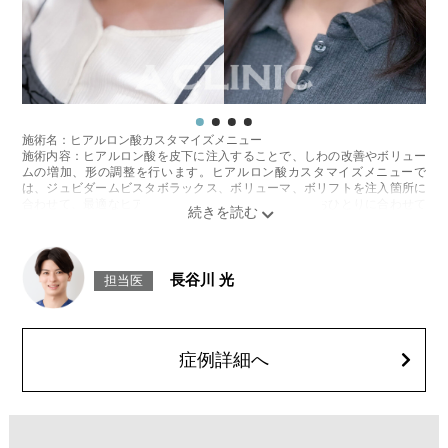
施術名：ヒアルロン酸カスタマイズメニュー
施術内容：ヒアルロン酸を皮下に注入することで、しわの改善やボリュー
ムの増加、形の調整を行います。ヒアルロン酸カスタマイズメニューで
は、ジュビダームビスタボラックス、ボリューマ、ボリフトを注入箇所に
合わせて、最適なヒアルロン酸を医師が患者様お一人おひとりに合わせて
カスタマイズ致します。
施術時間：箇所数により異なりますが、約15〜30分程
リスク、副作用：腫れ、赤み、内出血、痛み、突っ張り感などが生じるこ
とがございます。また、稀にアレルギー、細菌感染症、血管閉塞などが生
長谷川 光
担当医
じることがございます。注入箇所を強く刺激するようなマッサージは1〜2
週間ほどお控えください。
費用：1cc 65,800円(税込)
オプション：表面麻酔 3,300円(税込)、笑気麻酔 3,300円(税込)
症例詳細へ