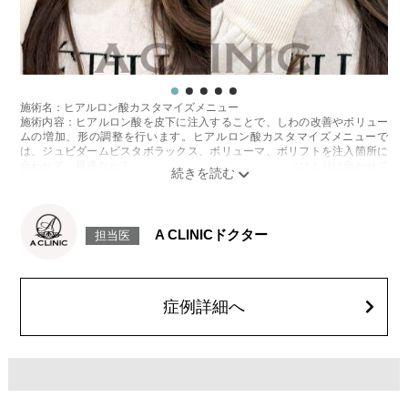
レスチレン 43,800円～148,000円(税込)
レスチレンリフト※横浜院限定 65,800円～228,800円(税込)
ジュビダームビスタウルトラXC 98,800円～283,800円(税込)
ジュビダームビスタボルベラXC 98,800円～283,800円(税込)
ボリューマ 120,800円～327,800円(税込)
オプション：表面麻酔 3,300円(税込) 笑気麻酔 3,300円(税込)
施術名：ヒアルロン酸カスタマイズメニュー
施術名：頬のヒアルロン酸注射
施術内容：ヒアルロン酸を皮下に注入することで、しわの改善やボリュー
施術内容：ヒアルロン酸を皮下に注入することで、しわの改善やボリュー
ムの増加、形の調整を行います。ヒアルロン酸カスタマイズメニューで
ムの増加、形の調整を行います。ヒアルロン酸は時間をかけて少しずつ体
は、ジュビダームビスタボラックス、ボリューマ、ボリフトを注入箇所に
内に吸収されていきます。ヒアルロン酸の種類によって持続期間は異なり
合わせて、最適なヒアルロン酸を医師が患者様お一人おひとりに合わせて
ます。注入時に麻酔液も入っているため、2〜3日でややボリュームがダウ
カスタマイズ致します。
ンします。
施術時間：箇所数により異なりますが、約15〜30分程
施術時間：約15～30分程
リスク、副作用：腫れ、赤み、内出血、痛み、突っ張り感などが生じるこ
リスク、副作用：腫れ、赤み、内出血、痛み、突っ張り感などが生じるこ
とがございます。また、稀にアレルギー、細菌感染症、血管閉塞などが生
A CLINICドクター
とがございます。稀にアレルギー、細菌感染症、血管閉塞などが生じるこ
担当医
じることがございます。注入箇所を強く刺激するようなマッサージは1〜2
とがございます。また、注入部位に硬化または小結節が生じることがござ
週間ほどお控えください。
います。注入箇所を強く刺激するようなマッサージは1〜2週間ほどお控え
費用：1cc 65,800円(税込)
ください。
オプション：表面麻酔 3,300円(税込)、笑気麻酔 3,300円(税込)
費用：レスチレン 76,800円(税込)
症例詳細へ
レスチレンリフト※横浜院限定 98,800円(税込)
ジュビダームビスタウルトラXC 131,800円(税込)
ボリューマ 153,800円(税込)
オプション：表面麻酔 3,300円(税込) 笑気麻酔 3,300円(税込)
※それぞれ2ccまで
施術名：ヒアルロン酸カスタマイズメニュー