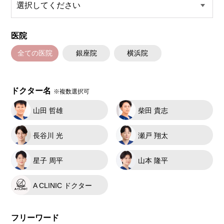
医院
全ての医院
銀座院
横浜院
ドクター名
※複数選択可
山田 哲雄
柴田 貴志
長谷川 光
瀬戸 翔太
星子 周平
山本 隆平
A CLINIC ドクター
フリーワード