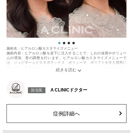
施術名：ヒアルロン酸カスタマイズメニュー
施術内容：ヒアルロン酸を皮下に注入することで、しわの改善やボリュー
ムの増加、形の調整を行います。ヒアルロン酸カスタマイズメニューで
は、ジュビダームビスタボラックス、ボリューマ、ボリフトを注入箇所に
合わせて、最適なヒアルロン酸を医師が患者様お一人おひとりに合わせて
カスタマイズ致します。
施術時間：箇所数により異なりますが、約15〜30分程
リスク、副作用：腫れ、赤み、内出血、痛み、突っ張り感などが生じるこ
とがございます。また、稀にアレルギー、細菌感染症、血管閉塞などが生
A CLINICドクター
担当医
じることがございます。注入箇所を強く刺激するようなマッサージは1〜2
週間ほどお控えください。
費用：1cc 65,800円(税込)
オプション：表面麻酔 3,300円(税込)、笑気麻酔 3,300円(税込)
症例詳細へ