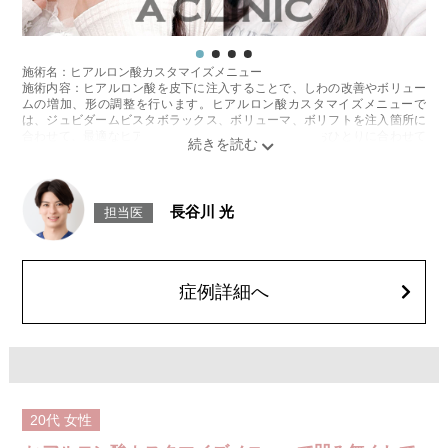
施術名：ヒアルロン酸カスタマイズメニュー
施術内容：ヒアルロン酸を皮下に注入することで、しわの改善やボリュー
ムの増加、形の調整を行います。ヒアルロン酸カスタマイズメニューで
は、ジュビダームビスタボラックス、ボリューマ、ボリフトを注入箇所に
合わせて、最適なヒアルロン酸を医師が患者様お一人おひとりに合わせて
カスタマイズ致します。
施術時間：箇所数により異なりますが、約15〜30分程
リスク、副作用：腫れ、赤み、内出血、痛み、突っ張り感などが生じるこ
とがございます。また、稀にアレルギー、細菌感染症、血管閉塞などが生
長谷川 光
担当医
じることがございます。注入箇所を強く刺激するようなマッサージは1〜2
週間ほどお控えください。
費用：1cc 65,800円(税込)
オプション：表面麻酔 3,300円(税込)、笑気麻酔 3,300円(税込)
症例詳細へ
20代
女性