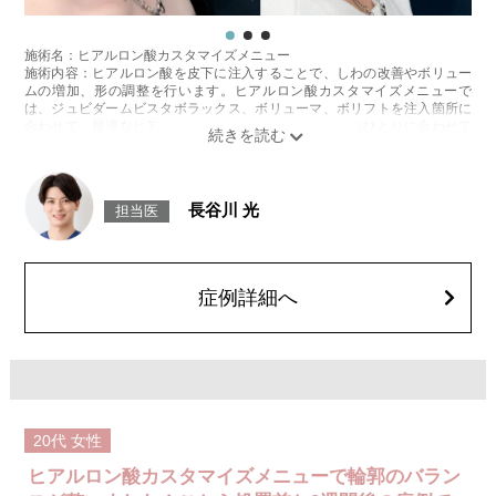
施術名：ヒアルロン酸カスタマイズメニュー
施術内容：ヒアルロン酸を皮下に注入することで、しわの改善やボリュー
ムの増加、形の調整を行います。ヒアルロン酸カスタマイズメニューで
は、ジュビダームビスタボラックス、ボリューマ、ボリフトを注入箇所に
合わせて、最適なヒアルロン酸を医師が患者様お一人おひとりに合わせて
カスタマイズ致します。
施術時間：箇所数により異なりますが、約15〜30分程
リスク、副作用：腫れ、赤み、内出血、痛み、突っ張り感などが生じるこ
とがございます。また、稀にアレルギー、細菌感染症、血管閉塞などが生
長谷川 光
担当医
じることがございます。注入箇所を強く刺激するようなマッサージは1〜2
週間ほどお控えください。
費用：1cc 65,800円(税込)
オプション：表面麻酔 3,300円(税込)、笑気麻酔 3,300円(税込)
症例詳細へ
20代
女性
ヒアルロン酸カスタマイズメニューで輪郭のバラン