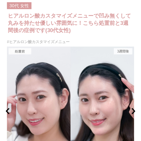
施術内容：ヒアルロン酸を皮下に注入することで、しわの改善やボリュー
ムの増加、形の調整を行います。ヒアルロン酸カスタマイズメニューで
30代
女性
は、ジュビダームビスタボラックス、ボリューマ、ボリフトを注入箇所に
ヒアルロン酸カスタマイズメニューで凹み無くして
合わせて、最適なヒアルロン酸を医師が患者様お一人おひとりに合わせて
カスタマイズ致します。
丸みを持たせ優しい雰囲気に！こちら処置前と3週
施術時間：箇所数により異なりますが、約15〜30分程
間後の症例です(30代女性)
リスク、副作用：腫れ、赤み、内出血、痛み、突っ張り感などが生じるこ
とがございます。また、稀にアレルギー、細菌感染症、血管閉塞などが生
じることがございます。注入箇所を強く刺激するようなマッサージは1〜2
#ヒアルロン酸カスタマイズメニュー
週間ほどお控えください。
費用：1cc 65,800円(税込)
オプション：表面麻酔 3,300円(税込)、笑気麻酔 3,300円(税込)