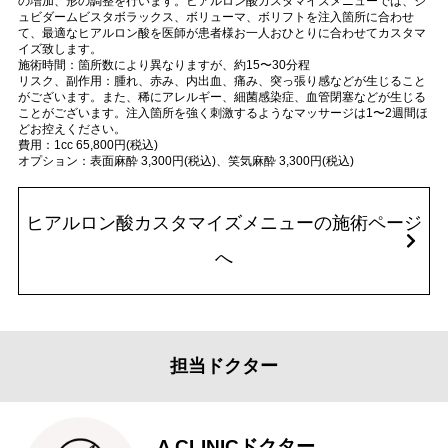
の増加、形の調整を行います。ヒアルロン酸カスタマイズメニューでは、ジ
ュビダームビスタボラックス、ボリューマ、ボリフトを注入箇所に合わせ
て、最適なヒアルロン酸を医師が患者様お一人おひとりに合わせてカスタマ
イズ致します。
施術時間：箇所数により異なりますが、約15〜30分程
リスク、副作用：腫れ、赤み、内出血、痛み、突っ張り感などが生じること
がございます。また、稀にアレルギー、細菌感染症、血管閉塞などが生じる
ことがございます。注入箇所を強く刺激するようなマッサージは1〜2週間ほ
どお控えください。
費用：1cc 65,800円(税込)
オプション：表面麻酔 3,300円(税込)、笑気麻酔 3,300円(税込)
ヒアルロン酸カスタマイズメニューの施術ページ
へ
担当ドクター
A CLINICドクター