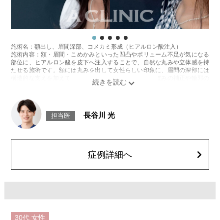
施術名：額出し、眉間深部、コメカミ形成（ヒアルロン酸注入）
施術内容：額・眉間・こめかみといった凹凸やボリューム不足が気になる
部位に、ヒアルロン酸を皮下へ注入することで、自然な丸みや立体感を持
たせる施術です。額には丸みを出して女性らしい印象に、眉間の深部には
構造的な支えを加えてしわの改善に、こめかみにはくぼみの補正や輪郭の
バランス調整など、部位ごとの目的に応じてデザイン・注入を行います。
切開を伴わず、ダウンタイムも比較的少ないのが特徴です。
施術時間：注入箇所数により異なりますが、約10分程です。
リスク、副作用：腫れ、赤み、内出血、痛み、突っ張り感などが生じるこ
長谷川 光
担当医
とがございます。また、稀にアレルギー、細菌感染症、血管閉塞などが生
じることがございます。注入箇所を強く刺激するようなマッサージは1〜2
週間ほどお控えください。
費用：レスチレンリフト（※横浜院限定）98,800円〜228,800円(税込)／ジ
ュビダームビスタウルトラXC 131,800円〜283,800円(税込)／ボリューマ
症例詳細へ
153,800円〜327,800円(税込)
オプション：表面麻酔 3,300円(税込)、笑気麻酔 3,300円(税込)
※コメカミ・眉間深部は2ccまで、額は4ccまで注入可能です。
施術名：あごのヒアルロン酸注射
施術内容：あごの形やバランスを整えるために、ヒアルロン酸を皮下に注
入する施術です。あご先にボリュームを加えることで、輪郭にメリハリを
出し、Eライン（横顔のバランス）を整える効果も期待できます。顔全体の
30代
女性
印象をシャープに見せたい方や、あごが引っ込んで見える方に適したプチ